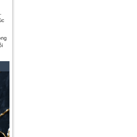
.
úc
òng
ồi