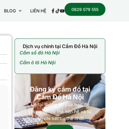
0829 079 555
BLOG
LIÊN HỆ
Dịch vụ chính tại Cầm Đồ Hà Nội
Cầm sổ đỏ Hà Nội
Cầm ô tô Hà Nội
Đăng ký cầm đồ tại
Cầm Đồ Hà Nội
Để lại thông tin của bạn để
chúng tôi có thể liên hệ và tư
vấn chi tiết cụ thể nhất.