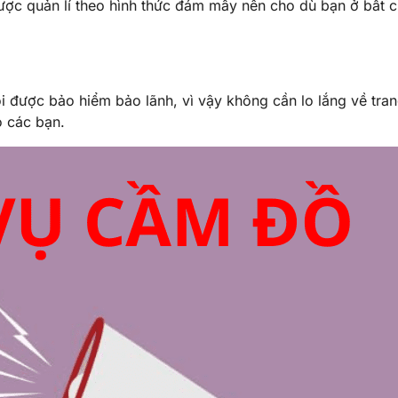
ược quản lí theo hình thức đám mây nên cho dù bạn ở bất 
ôi được bảo hiểm bảo lãnh, vì vậy không cần lo lắng về tra
o các bạn.