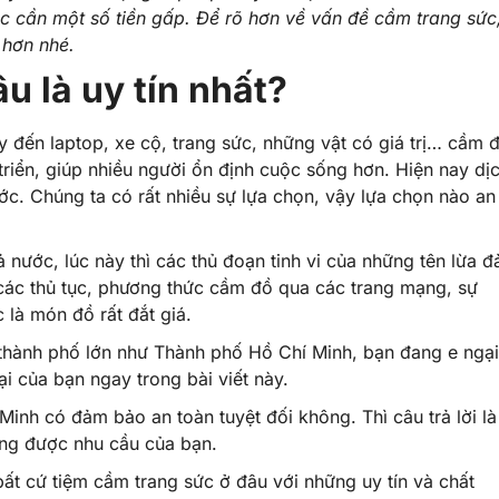
 cần một số tiền gấp. Để rõ hơn về vấn đề cầm trang sức
 hơn nhé.
u là uy tín nhất?
 đến laptop, xe cộ, trang sức, những vật có giá trị… cầm 
triển, giúp nhiều người ổn định cuộc sống hơn. Hiện nay dị
ớc. Chúng ta có rất nhiều sự lựa chọn, vậy lựa chọn nào an
ả nước, lúc này thì các thủ đoạn tinh vi của những tên lừa đ
 các thủ tục, phương thức cầm đồ qua các trang mạng, sự
 là món đồ rất đắt giá.
 thành phố lớn như Thành phố Hồ Chí Minh, bạn đang e ngại
ại của bạn ngay trong bài viết này.
inh có đảm bảo an toàn tuyệt đối không. Thì câu trả lời là
ứng được nhu cầu của bạn.
ất cứ tiệm cầm trang sức ở đâu với những uy tín và chất