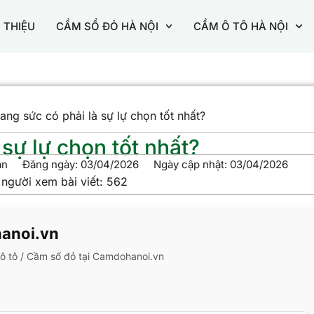
I THIỆU
CẦM SỔ ĐỎ HÀ NỘI
CẦM Ô TÔ HÀ NỘI
ang sức có phải là sự lự chọn tốt nhất?
sự lự chọn tốt nhất?
ân
Đăng ngày:
03/04/2026
Ngày cập nhật: 03/04/2026
 người xem bài viết:
562
hanoi.vn
m ô tô / Cầm sổ đỏ tại Camdohanoi.vn