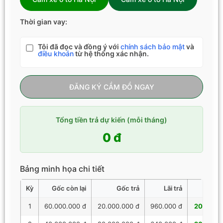
Thời gian vay:
Tôi đã đọc và đồng ý với
chính sách bảo mật
và
điều khoản
từ hệ thống xác nhận.
ĐĂNG KÝ CẦM ĐỒ NGAY
Tổng tiền trả dự kiến (mỗi tháng)
0 đ
Bảng minh họa chi tiết
Kỳ
Gốc còn lại
Gốc trả
Lãi trả
Tổng 
1
60.000.000 đ
20.000.000 đ
960.000 đ
20.960.