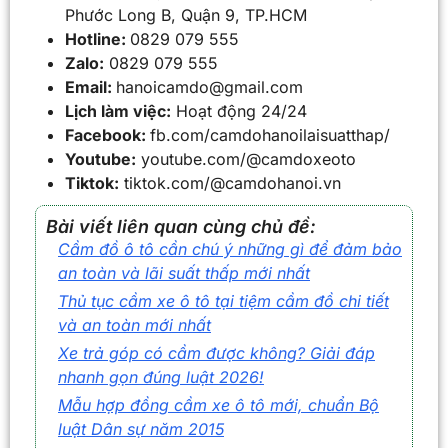
Phước Long B, Quận 9, TP.HCM
Hotline:
0829 079 555
Zalo:
0829 079 555
Email:
hanoicamdo@gmail.com
Lịch làm việc:
Hoạt động 24/24
Facebook:
fb.com/camdohanoilaisuatthap/
Youtube:
youtube.com/@camdoxeoto
Tiktok:
tiktok.com/@camdohanoi.vn
Bài viết liên quan cùng chủ đề:
Cầm đồ ô tô cần chú ý những gì để đảm bảo
an toàn và lãi suất thấp mới nhất
Thủ tục cầm xe ô tô tại tiệm cầm đồ chi tiết
và an toàn mới nhất
Xe trả góp có cầm được không? Giải đáp
nhanh gọn đúng luật 2026!
Mẫu hợp đồng cầm xe ô tô mới, chuẩn Bộ
luật Dân sự năm 2015