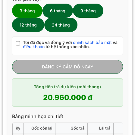
3 tháng
6 tháng
9 tháng
12 tháng
24 tháng
Tôi đã đọc và đồng ý với
chính sách bảo mật
và
điều khoản
từ hệ thống xác nhận.
ĐĂNG KÝ CẦM ĐỒ NGAY
Tổng tiền trả dự kiến (mỗi tháng)
20.960.000 đ
Bảng minh họa chi tiết
Kỳ
Gốc còn lại
Gốc trả
Lãi trả
Tổng 