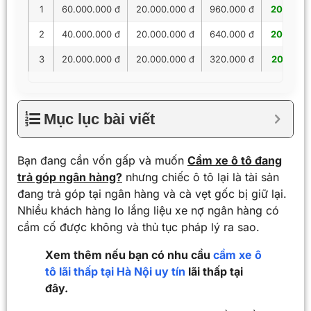
1
60.000.000 đ
20.000.000 đ
960.000 đ
20.960.
2
40.000.000 đ
20.000.000 đ
640.000 đ
20.640.
3
20.000.000 đ
20.000.000 đ
320.000 đ
20.320.
Mục lục bài viết
Bạn đang cần vốn gấp và muốn
Cầm xe ô tô đang
trả góp ngân hàng?
nhưng chiếc ô tô lại là tài sản
đang trả góp tại ngân hàng và cà vẹt gốc bị giữ lại.
Nhiều khách hàng lo lắng liệu xe nợ ngân hàng có
cầm cố được không và thủ tục pháp lý ra sao.
Xem thêm nếu bạn có nhu cầu
cầm xe ô
tô lãi thấp tại Hà Nội uy tín
lãi thấp tại
đây.