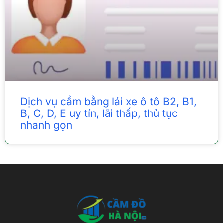
Dịch vụ cầm bằng lái xe ô tô B2, B1,
B, C, D, E uy tín, lãi thấp, thủ tục
nhanh gọn