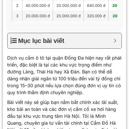
2
40.000.000 đ
20.000.000 đ
640.000 đ
20.640.
3
20.000.000 đ
20.000.000 đ
320.000 đ
20.320.
Mục lục bài viết
Dịch vụ cầm ô tô tại quận Đống Đa hiện nay rất phát
triển, đặc biệt là tại các khu vực trọng điểm như
đường Láng, Thái Hà hay Xã Đàn. Bạn có thể dễ
dàng nhận giải ngân từ 100 triệu đến vài tỷ đồng chỉ
trong 15–30 phút nếu lựa chọn đúng đơn vị uy tín có
quy trình thẩm định chuyên nghiệp.
Bài viết này sẽ giúp bạn nắm bắt chính xác lãi suất,
kho bãi an toàn và các đơn vị cầm cố xe hơi hàng
đầu tại khu vực trung tâm Hà Nội. Tôi là Minh
Quang, chuyên gia tư vấn tài chính tại Cầm Đồ Hà