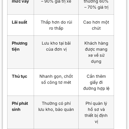
mức vay
– 90% giá trị xe
thường 60%
– 70% giá trị
Lãi suất
Thấp hơn do rủi
Cao hơn một
ro thấp
chút
Phương
Lưu kho tại bãi
Khách hàng
tiện
của đơn vị
được mang
xe về sử
dụng
Thủ tục
Nhanh gọn, chốt
Cần thêm
số công tơ mét
giấy đi
đường hợp lệ
Phí phát
Thường có phí
Phí quản lý
sinh
lưu kho, bảo quản
hồ sơ và
thiết bị định
vị