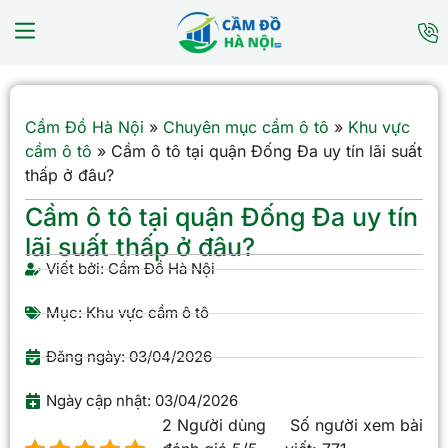
Cầm Đồ Hà Nội
»
Chuyên mục cầm ô tô
»
Khu vực
cầm ô tô
»
Cầm ô tô tại quận Đống Đa uy tín lãi suất
thấp ở đâu?
Cầm ô tô tại quận Đống Đa uy tín
lãi suất thấp ở đâu?
Viết bởi:
Cầm Đồ Hà Nội
Mục:
Khu vực cầm ô tô
Đăng ngày:
03/04/2026
Ngày cập nhật: 03/04/2026
2 Người dùng
Số người xem bài