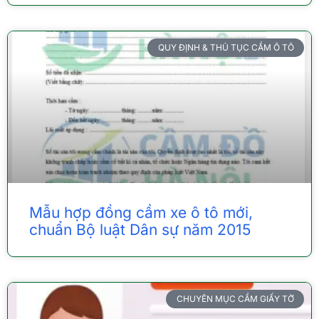
QUY ĐỊNH & THỦ TỤC CẦM Ô TÔ
Mẫu hợp đồng cầm xe ô tô mới,
chuẩn Bộ luật Dân sự năm 2015
CHUYÊN MỤC CẦM GIẤY TỜ