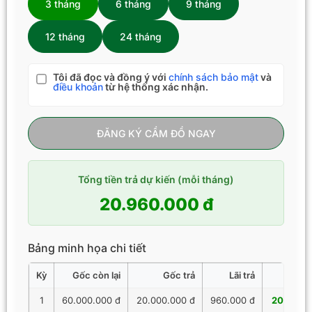
3 tháng
6 tháng
9 tháng
12 tháng
24 tháng
Tôi đã đọc và đồng ý với
chính sách bảo mật
và
điều khoản
từ hệ thống xác nhận.
ĐĂNG KÝ CẦM ĐỒ NGAY
Tổng tiền trả dự kiến (mỗi tháng)
20.960.000 đ
Bảng minh họa chi tiết
Kỳ
Gốc còn lại
Gốc trả
Lãi trả
Tổng 
1
60.000.000 đ
20.000.000 đ
960.000 đ
20.960.