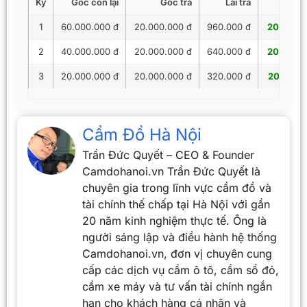
Kỳ
Gốc còn lại
Gốc trả
Lãi trả
Tổng 
1
60.000.000 đ
20.000.000 đ
960.000 đ
20.960.
2
40.000.000 đ
20.000.000 đ
640.000 đ
20.640.
3
20.000.000 đ
20.000.000 đ
320.000 đ
20.320.
Cầm Đồ Hà Nội
Trần Đức Quyết – CEO & Founder
Camdohanoi.vn Trần Đức Quyết là
chuyên gia trong lĩnh vực cầm đồ và
tài chính thế chấp tại Hà Nội với gần
20 năm kinh nghiệm thực tế. Ông là
người sáng lập và điều hành hệ thống
Camdohanoi.vn, đơn vị chuyên cung
cấp các dịch vụ cầm ô tô, cầm sổ đỏ,
cầm xe máy và tư vấn tài chính ngắn
hạn cho khách hàng cá nhân và