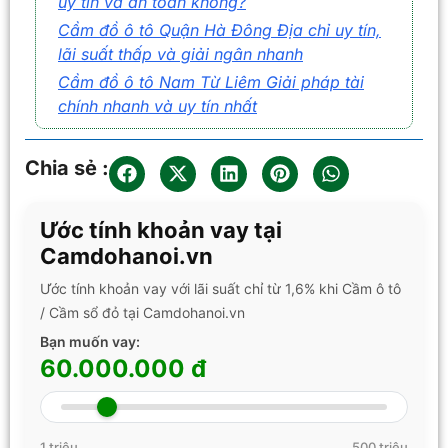
uy tín và an toàn không?
Cầm đồ ô tô Quận Hà Đông Địa chỉ uy tín,
lãi suất thấp và giải ngân nhanh
Cầm đồ ô tô Nam Từ Liêm Giải pháp tài
chính nhanh và uy tín nhất
Chia sẻ :
Ước tính khoản vay tại
Camdohanoi.vn
Ước tính khoản vay với lãi suất chỉ từ 1,6% khi Cầm ô tô
/ Cầm sổ đỏ tại Camdohanoi.vn
Bạn muốn vay:
60.000.000 đ
1 triệu
500 triệu