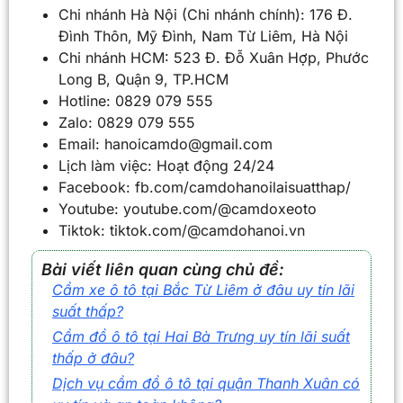
Chi nhánh Hà Nội (Chi nhánh chính): 176 Đ.
Đình Thôn, Mỹ Đình, Nam Từ Liêm, Hà Nội
Chi nhánh HCM: 523 Đ. Đỗ Xuân Hợp, Phước
Long B, Quận 9, TP.HCM
Hotline: 0829 079 555
Zalo: 0829 079 555
Email: hanoicamdo@gmail.com
Lịch làm việc: Hoạt động 24/24
Facebook: fb.com/camdohanoilaisuatthap/
Youtube: youtube.com/@camdoxeoto
Tiktok: tiktok.com/@camdohanoi.vn
Bài viết liên quan cùng chủ đề:
Cầm xe ô tô tại Bắc Từ Liêm ở đâu uy tín lãi
suất thấp?
Cầm đồ ô tô tại Hai Bà Trưng uy tín lãi suất
thấp ở đâu?
Dịch vụ cầm đồ ô tô tại quận Thanh Xuân có