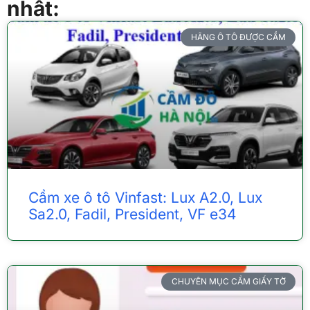
nhất:
HÃNG Ô TÔ ĐƯỢC CẦM
Cầm xe ô tô Vinfast: Lux A2.0, Lux
Sa2.0, Fadil, President, VF e34
CHUYÊN MỤC CẦM GIẤY TỜ