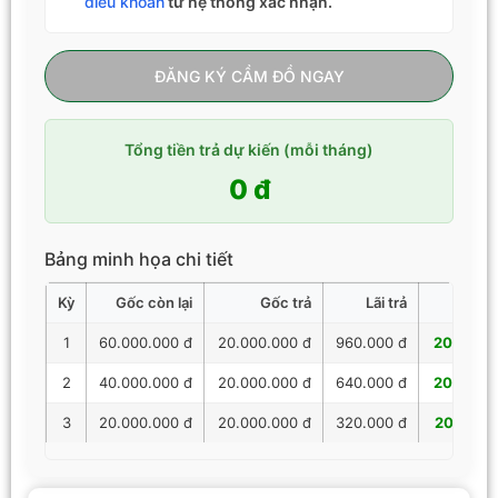
điều khoản
từ hệ thống xác nhận.
ĐĂNG KÝ CẦM ĐỒ NGAY
Tổng tiền trả dự kiến (mỗi tháng)
0 đ
Bảng minh họa chi tiết
Kỳ
Gốc còn lại
Gốc trả
Lãi trả
Tổng 
1
60.000.000 đ
20.000.000 đ
960.000 đ
20.960.
2
40.000.000 đ
20.000.000 đ
640.000 đ
20.640.
3
20.000.000 đ
20.000.000 đ
320.000 đ
20.320.