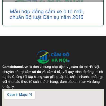
Mẫu hợp đồng cầm xe ô tô mới,
chuẩn Bộ luật Dân sự năm 2015
Camdohanoi.vn
là đơn vị cung cấp dịch vụ cầm đồ tại Hà Nội,
chuyên hỗ trợ
cầm sổ đỏ
và
cầm ô tô,
với quy trình rõ ràng, minh
bạch. Chúng tôi tập trung vào giải pháp tài chính nhanh, phù hợp
với nhu cầu thực tế của khách hàng, đảm bảo an toàn và đúng
pháp lý.