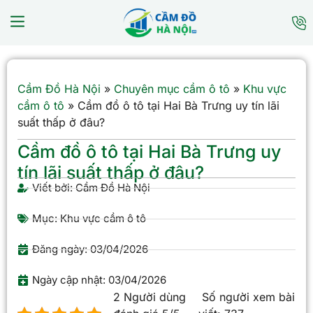
Cầm Đồ Hà Nội
»
Chuyên mục cầm ô tô
»
Khu vực
cầm ô tô
»
Cầm đồ ô tô tại Hai Bà Trưng uy tín lãi
suất thấp ở đâu?
Cầm đồ ô tô tại Hai Bà Trưng uy
tín lãi suất thấp ở đâu?
Viết bởi:
Cầm Đồ Hà Nội
Mục:
Khu vực cầm ô tô
Đăng ngày:
03/04/2026
Ngày cập nhật: 03/04/2026
2 Người dùng
Số người xem bài