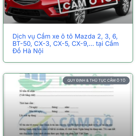
Dịch vụ Cầm xe ô tô Mazda 2, 3, 6,
BT-50, CX-3, CX-5, CX-9,… tại Cầm
Đồ Hà Nội
QUY ĐỊNH & THỦ TỤC CẦM Ô TÔ