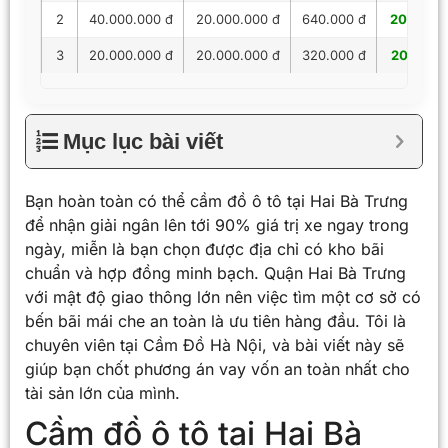
2
40.000.000 đ
20.000.000 đ
640.000 đ
20.640.
3
20.000.000 đ
20.000.000 đ
320.000 đ
20.320.
Mục lục bài viết
Bạn hoàn toàn có thể cầm đồ ô tô tại Hai Bà Trưng
để nhận giải ngân lên tới 90% giá trị xe ngay trong
ngày, miễn là bạn chọn được địa chỉ có kho bãi
chuẩn và hợp đồng minh bạch. Quận Hai Bà Trưng
với mật độ giao thông lớn nên việc tìm một cơ sở có
bến bãi mái che an toàn là ưu tiên hàng đầu. Tôi là
chuyên viên tại Cầm Đồ Hà Nội, và bài viết này sẽ
giúp bạn chốt phương án vay vốn an toàn nhất cho
tài sản lớn của mình.
Cầm đồ ô tô tại Hai Bà