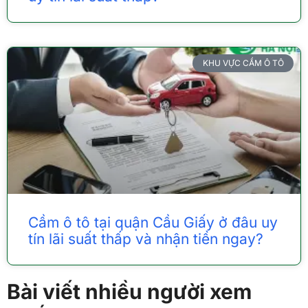
KHU VỰC CẦM Ô TÔ
Cầm ô tô tại quận Cầu Giấy ở đâu uy
tín lãi suất thấp và nhận tiền ngay?
Bài viết nhiều người xem