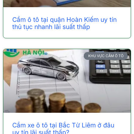
Cầm ô tô tại quận Hoàn Kiếm uy tín
thủ tục nhanh lãi suất thấp
KHU VỰC CẦM Ô TÔ
Cầm xe ô tô tại Bắc Từ Liêm ở đâu
uy tín lãi suất thấp?