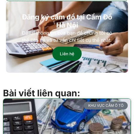
Đăng ký cầm đồ tại Cầm Đồ
Hà Nội
Để lại thông tin của bạn để chúng tôi có
thể liên hệ và tư vấn chi tiết cụ thể nhất.
Liên hệ
Bài viết liên quan:
KHU VỰC CẦM Ô TÔ