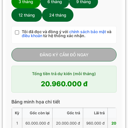
3 tháng
6 tháng
9 tháng
12 tháng
24 tháng
Tôi đã đọc và đồng ý với
chính sách bảo mật
và
điều khoản
từ hệ thống xác nhận.
ĐĂNG KÝ CẦM ĐỒ NGAY
Tổng tiền trả dự kiến (mỗi tháng)
20.960.000 đ
Bảng minh họa chi tiết
Kỳ
Gốc còn lại
Gốc trả
Lãi trả
Tổng 
1
60.000.000 đ
20.000.000 đ
960.000 đ
20.960.