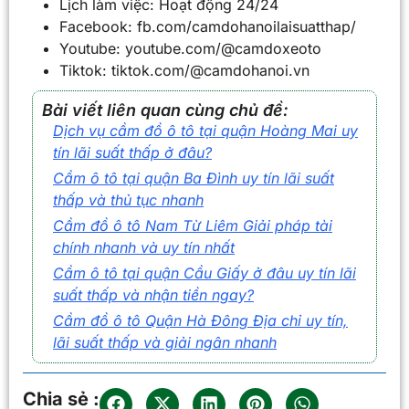
Lịch làm việc: Hoạt động 24/24
Facebook: fb.com/camdohanoilaisuatthap/
Youtube: youtube.com/@camdoxeoto
Tiktok: tiktok.com/@camdohanoi.vn
Bài viết liên quan cùng chủ đề:
Dịch vụ cầm đồ ô tô tại quận Hoàng Mai uy
tín lãi suất thấp ở đâu?
Cầm ô tô tại quận Ba Đình uy tín lãi suất
thấp và thủ tục nhanh
Cầm đồ ô tô Nam Từ Liêm Giải pháp tài
chính nhanh và uy tín nhất
Cầm ô tô tại quận Cầu Giấy ở đâu uy tín lãi
suất thấp và nhận tiền ngay?
Cầm đồ ô tô Quận Hà Đông Địa chỉ uy tín,
lãi suất thấp và giải ngân nhanh
Chia sẻ :