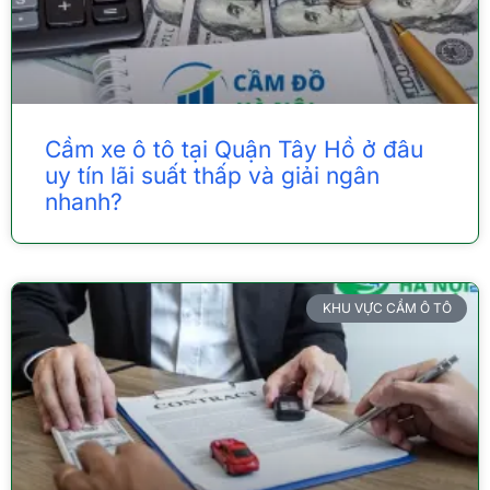
Cầm xe ô tô tại Quận Tây Hồ ở đâu
uy tín lãi suất thấp và giải ngân
nhanh?
KHU VỰC CẦM Ô TÔ