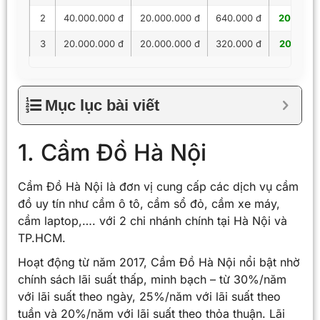
2
40.000.000 đ
20.000.000 đ
640.000 đ
20.640.
3
20.000.000 đ
20.000.000 đ
320.000 đ
20.320.
Mục lục bài viết
1. Cầm Đồ Hà Nội
Cầm Đồ Hà Nội là đơn vị cung cấp các dịch vụ cầm
đồ uy tín như cầm ô tô, cầm sổ đỏ, cầm xe máy,
cầm laptop,…. với 2 chi nhánh chính tại Hà Nội và
TP.HCM.
Hoạt động từ năm 2017, Cầm Đồ Hà Nội nổi bật nhờ
chính sách lãi suất thấp, minh bạch – từ 30%/năm
với lãi suất theo ngày, 25%/năm với lãi suất theo
tuần và 20%/năm với lãi suất theo thỏa thuận. Lãi