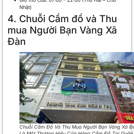
Nhật)
4. Chuỗi Cầm đồ và Thu
mua Người Bạn Vàng Xã
Đàn
Chuỗi Cầm Đồ Và Thu Mua Người Bạn Vàng Xã Đ
Là Một Thương Hiệu Cửa Hàng Cầm Đồ Tại Quận