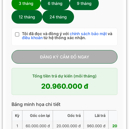
3 tháng
6 tháng
9 tháng
12 tháng
24 tháng
Tôi đã đọc và đồng ý với
chính sách bảo mật
và
điều khoản
từ hệ thống xác nhận.
ĐĂNG KÝ CẦM ĐỒ NGAY
Tổng tiền trả dự kiến (mỗi tháng)
20.960.000 đ
Bảng minh họa chi tiết
Kỳ
Gốc còn lại
Gốc trả
Lãi trả
Tổng 
1
60.000.000 đ
20.000.000 đ
960.000 đ
20.960.