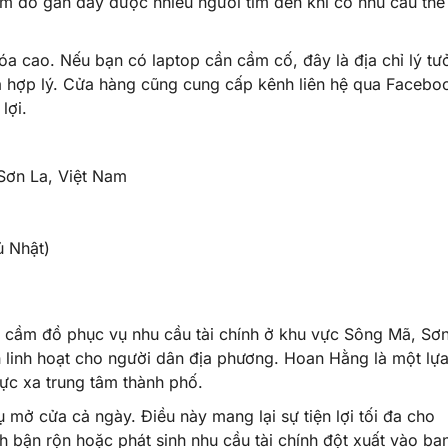
ầm đồ gần đây được nhiều người tìm đến khi có nhu cầu thế
 cao. Nếu bạn có laptop cần cầm cố, đây là địa chỉ lý tư
á hợp lý. Cửa hàng cũng cung cấp kênh liên hệ qua Facebo
lợi.
Sơn La, Việt Nam
ủ Nhật)
 cầm đồ phục vụ nhu cầu tài chính ở khu vực Sông Mã, Sơ
nh linh hoạt cho người dân địa phương. Hoan Hằng là một lự
ực xa trung tâm thành phố.
 mở cửa cả ngày. Điều này mang lại sự tiện lợi tối đa cho
nh bận rộn hoặc phát sinh nhu cầu tài chính đột xuất vào ba