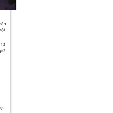
pháp
một
 10
giờ
ệt