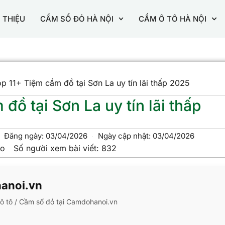
I THIỆU
CẦM SỔ ĐỎ HÀ NỘI
CẦM Ô TÔ HÀ NỘI
p 11+ Tiệm cầm đồ tại Sơn La uy tín lãi thấp 2025
ồ tại Sơn La uy tín lãi thấp
Đăng ngày:
03/04/2026
Ngày cập nhật: 03/04/2026
ao
Số người xem bài viết:
832
hanoi.vn
m ô tô / Cầm sổ đỏ tại Camdohanoi.vn