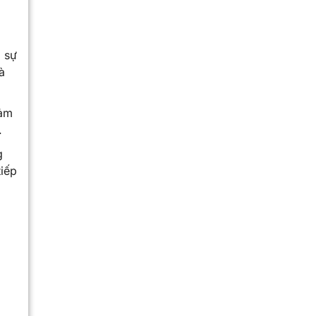
 sự
à
cảm
.
g
tiếp