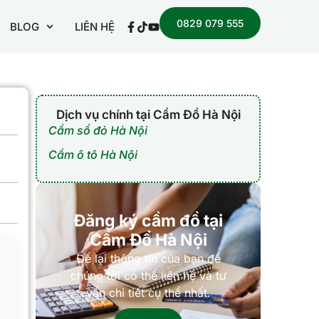
0829 079 555
BLOG
LIÊN HỆ
Dịch vụ chính tại Cầm Đồ Hà Nội
Cầm sổ đỏ Hà Nội
Cầm ô tô Hà Nội
Đăng ký cầm đồ tại
Cầm Đồ Hà Nội
Để lại thông tin của bạn để
chúng tôi có thể liên hệ và tư
vấn chi tiết cụ thể nhất.