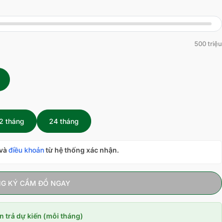
500 triệu
2 tháng
24 tháng
và
điều khoản
từ hệ thống xác nhận.
G KÝ CẦM ĐỒ NGAY
n trả dự kiến (mỗi tháng)