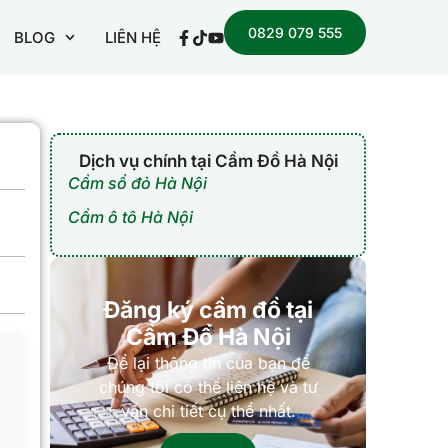
0829 079 555
BLOG
LIÊN HỆ
Dịch vụ chính tại Cầm Đồ Hà Nội
Cầm sổ đỏ Hà Nội
Cầm ô tô Hà Nội
Đăng ký cầm đồ tại
Cầm Đồ Hà Nội
Để lại thông tin của bạn để
chúng tôi có thể liên hệ và tư
vấn chi tiết cụ thể nhất.