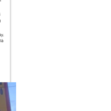
h
i
g
ậy.
là