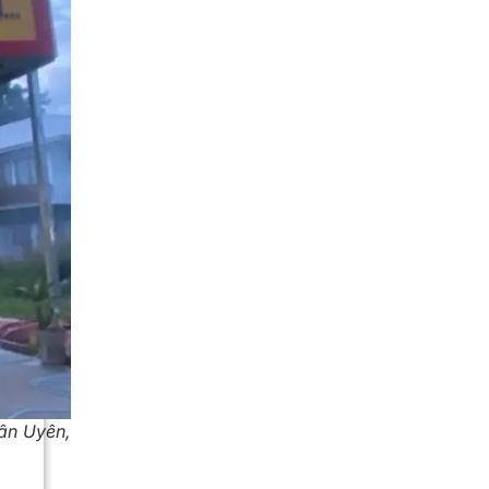
ân Uyên,