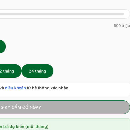
500 triệu
2 tháng
24 tháng
và
điều khoản
từ hệ thống xác nhận.
G KÝ CẦM ĐỒ NGAY
n trả dự kiến (mỗi tháng)