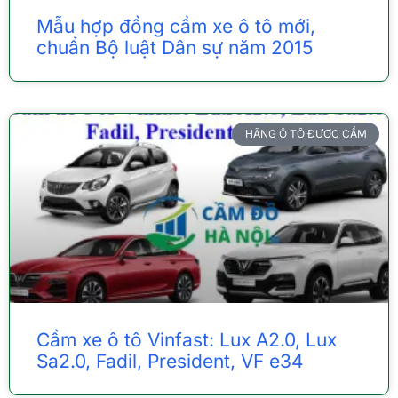
Mẫu hợp đồng cầm xe ô tô mới,
chuẩn Bộ luật Dân sự năm 2015
HÃNG Ô TÔ ĐƯỢC CẦM
Cầm xe ô tô Vinfast: Lux A2.0, Lux
Sa2.0, Fadil, President, VF e34