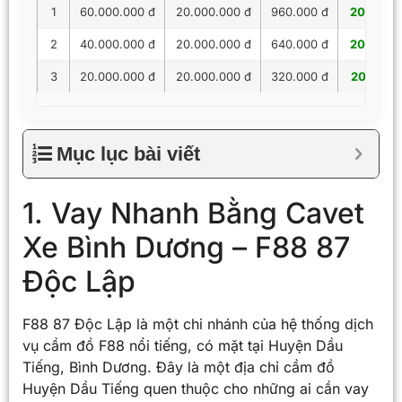
1
60.000.000 đ
20.000.000 đ
960.000 đ
20.960.
2
40.000.000 đ
20.000.000 đ
640.000 đ
20.640.
3
20.000.000 đ
20.000.000 đ
320.000 đ
20.320.
Mục lục bài viết
1. Vay Nhanh Bằng Cavet
Xe Bình Dương – F88 87
Độc Lập
F88 87 Độc Lập là một chi nhánh của hệ thống dịch
vụ cầm đồ F88 nổi tiếng, có mặt tại Huyện Dầu
Tiếng, Bình Dương. Đây là một địa chỉ cầm đồ
Huyện Dầu Tiếng quen thuộc cho những ai cần vay