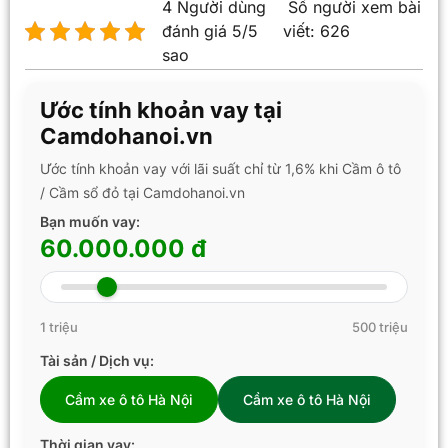
4 Người dùng
Số người xem bài
đánh giá 5/5
viết:
626
sao
Ước tính khoản vay tại
Camdohanoi.vn
Ước tính khoản vay với lãi suất chỉ từ 1,6% khi Cầm ô tô
/ Cầm sổ đỏ tại Camdohanoi.vn
Bạn muốn vay:
60.000.000 đ
1 triệu
500 triệu
Tài sản / Dịch vụ:
Cầm xe ô tô Hà Nội
Cầm xe ô tô Hà Nội
Thời gian vay: