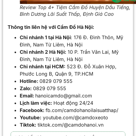
Review Top 4+ Tiệm Cầm Đồ Huyện Dầu Tiếng,
Bình Dương Lãi Suất Thấp, Định Giá Cao
Thông tin liên hệ với Cầm Đồ Hà Nội:
Chi nhánh 1 tại Hà Nội
: 176 Đ. Đình Thôn, Mỹ
Đình, Nam Từ Liêm, Hà Nội
Chi nhánh 2 Hà Nội:
10 P. Trần Văn Lai, Mỹ
Đình, Nam Từ Liêm, Hà Nội
Chi nhánh tại HCM:
523 Đ. Đỗ Xuân Hợp,
Phước Long B, Quận 9, TP.HCM
Hotline:
0829 079 555
Zalo:
0829 079 555
Email:
hanoicamdo@gmail.com
Lịch làm việc:
Hoạt động 24/24
Facebook:
fb.com/camdohanoilaisuatthap/
Youtube:
youtube.com/@camdoxeoto
Tiktok:
tiktok.com/@camdohanoi.vn