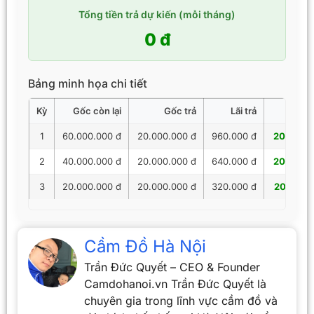
Tổng tiền trả dự kiến (mỗi tháng)
0 đ
Bảng minh họa chi tiết
Kỳ
Gốc còn lại
Gốc trả
Lãi trả
Tổng 
1
60.000.000 đ
20.000.000 đ
960.000 đ
20.960.
2
40.000.000 đ
20.000.000 đ
640.000 đ
20.640.
3
20.000.000 đ
20.000.000 đ
320.000 đ
20.320.
Cầm Đồ Hà Nội
Trần Đức Quyết – CEO & Founder
Camdohanoi.vn Trần Đức Quyết là
chuyên gia trong lĩnh vực cầm đồ và