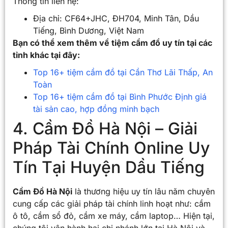
Thông tin liên hệ:
Địa chỉ: CF64+JHC, ĐH704, Minh Tân, Dầu
Tiếng, Bình Dương, Việt Nam
Bạn có thể xem thêm về tiệm cầm đồ uy tín tại các
tỉnh khác tại đây:
Top 16+ tiệm cầm đồ tại Cần Thơ Lãi Thấp, An
Toàn
Top 16+ tiệm cầm đồ tại Bình Phước Định giá
tài sản cao, hợp đồng minh bạch
4. Cầm Đồ Hà Nội – Giải
Pháp Tài Chính Online Uy
Tín Tại Huyện Dầu Tiếng
Cầm Đồ Hà Nội
là thương hiệu uy tín lâu năm chuyên
cung cấp các giải pháp tài chính linh hoạt như: cầm
ô tô, cầm sổ đỏ, cầm xe máy, cầm laptop… Hiện tại,
chúng tôi vận hành hai chi nhánh lớn tại Hà Nội và