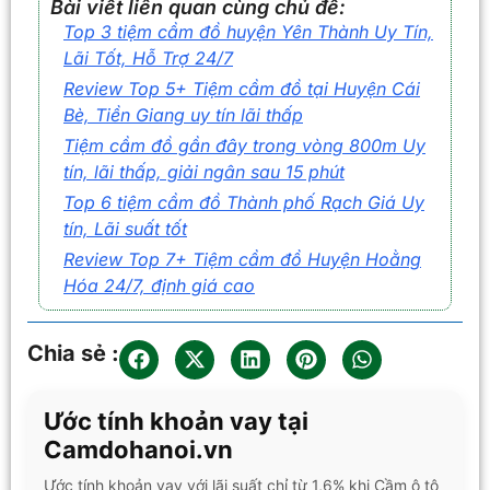
Bài viết liên quan cùng chủ đề:
Top 3 tiệm cầm đồ huyện Yên Thành Uy Tín,
Lãi Tốt, Hỗ Trợ 24/7
Review Top 5+ Tiệm cầm đồ tại Huyện Cái
Bè, Tiền Giang uy tín lãi thấp
Tiệm cầm đồ gần đây trong vòng 800m Uy
tín, lãi thấp, giải ngân sau 15 phút
Top 6 tiệm cầm đồ Thành phố Rạch Giá Uy
tín, Lãi suất tốt
Review Top 7+ Tiệm cầm đồ Huyện Hoằng
Hóa 24/7, định giá cao
Chia sẻ :
Ước tính khoản vay tại
Camdohanoi.vn
Ước tính khoản vay với lãi suất chỉ từ 1,6% khi Cầm ô tô