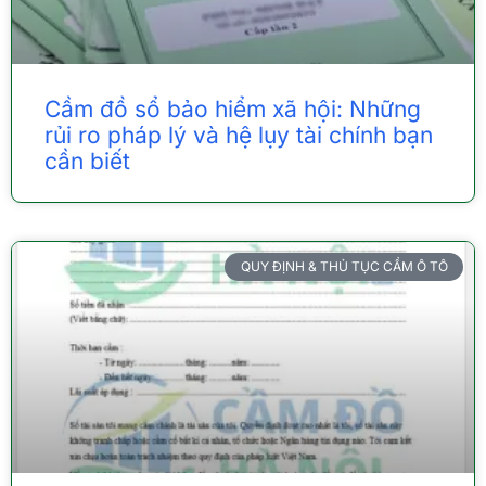
Cầm đồ sổ bảo hiểm xã hội: Những
rủi ro pháp lý và hệ lụy tài chính bạn
cần biết
QUY ĐỊNH & THỦ TỤC CẦM Ô TÔ