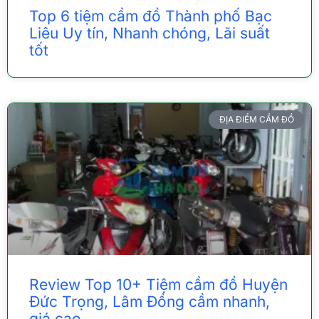
Top 6 tiệm cầm đồ Thành phố Bạc
Liêu Uy tín, Nhanh chóng, Lãi suất
tốt
ĐỊA ĐIỂM CẦM ĐỒ
Review Top 10+ Tiệm cầm đồ Huyện
Đức Trọng, Lâm Đồng cầm nhanh,
giá cao