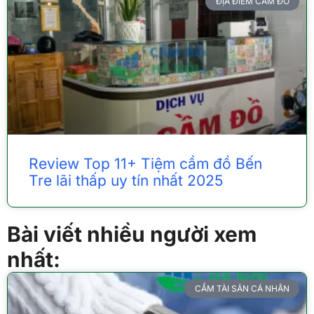
ĐỊA ĐIỂM CẦM ĐỒ
Review Top 11+ Tiệm cầm đồ Bến
Tre lãi thấp uy tín nhất 2025
Bài viết nhiều người xem
nhất:
CẦM TÀI SẢN CÁ NHÂN