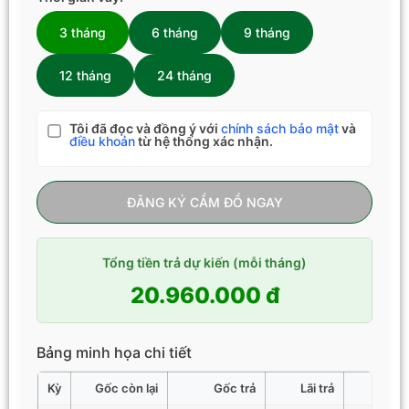
3 tháng
6 tháng
9 tháng
12 tháng
24 tháng
Tôi đã đọc và đồng ý với
chính sách bảo mật
và
điều khoản
từ hệ thống xác nhận.
ĐĂNG KÝ CẦM ĐỒ NGAY
Tổng tiền trả dự kiến (mỗi tháng)
20.960.000 đ
Bảng minh họa chi tiết
Kỳ
Gốc còn lại
Gốc trả
Lãi trả
Tổng 