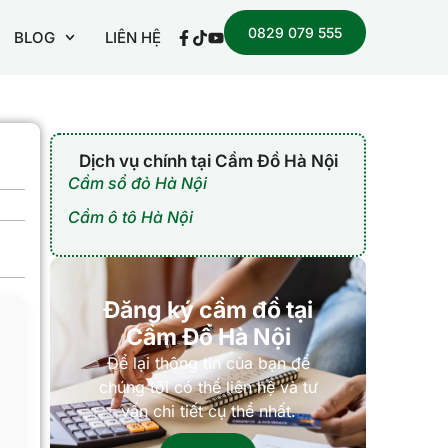
0829 079 555
BLOG
LIÊN HỆ
Dịch vụ chính tại Cầm Đồ Hà Nội
Cầm sổ đỏ Hà Nội
Cầm ô tô Hà Nội
Đăng ký cầm đồ tại
Cầm Đồ Hà Nội
Để lại thông tin của bạn để
chúng tôi có thể liên hệ và tư
vấn chi tiết cụ thể nhất.