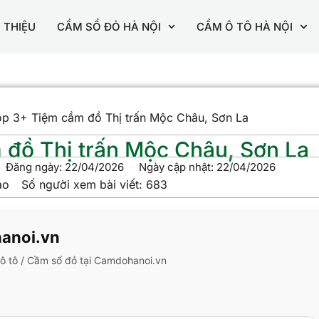
I THIỆU
CẦM SỔ ĐỎ HÀ NỘI
CẦM Ô TÔ HÀ NỘI
p 3+ Tiệm cầm đồ Thị trấn Mộc Châu, Sơn La
đồ Thị trấn Mộc Châu, Sơn La
Đăng ngày:
22/04/2026
Ngày cập nhật: 22/04/2026
ao
Số người xem bài viết:
683
hanoi.vn
m ô tô / Cầm sổ đỏ tại Camdohanoi.vn