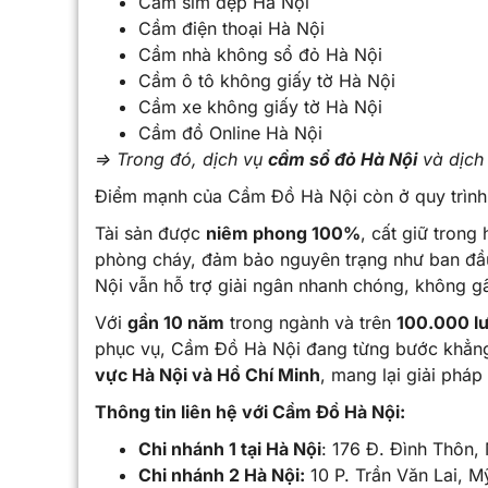
Cầm sim đẹp Hà Nội
Cầm điện thoại Hà Nội
Cầm nhà không sổ đỏ Hà Nội
Cầm ô tô không giấy tờ Hà Nội
Cầm xe không giấy tờ Hà Nội
Cầm đồ Online Hà Nội
=> Trong đó, dịch vụ
cầm sổ đỏ Hà Nội
và dịch
Điểm mạnh của Cầm Đồ Hà Nội còn ở quy trình 
Tài sản được
niêm phong 100%
, cất giữ trong
phòng cháy, đảm bảo nguyên trạng như ban đầ
Nội vẫn hỗ trợ giải ngân nhanh chóng, không g
Với
gần 10 năm
trong ngành và trên
100.000 l
phục vụ, Cầm Đồ Hà Nội đang từng bước khẳng 
vực Hà Nội và Hồ Chí Minh
, mang lại giải pháp
Thông tin liên hệ với Cầm Đồ Hà Nội:
Chi nhánh 1 tại Hà Nội
: 176 Đ. Đình Thôn,
Chi nhánh 2 Hà Nội:
10 P. Trần Văn Lai, 