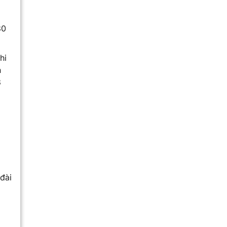
30
hi
n
3
đài