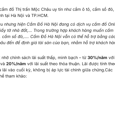
 cầm đồ Thị trấn Mộc Châu uy tín như cầm ô tô, cầm sổ đỏ,
nh tại Hà Nội và TP.HCM.
âu
nhưng hiện Cầm Đồ Hà Nội đang có dịch vụ cầm đồ Onl
e, giấy tờ nhà đất,… Trong trường hợp khách hàng muốn cầm
y, cầm sổ đỏ,…. Cầm Đồ Hà Nội vẫn có thể hỗ trợ bằng cá
hâu
đến để định giá tài sản của bạn, nhằm hỗ trợ khách hà
nhờ chính sách lãi suất thấp, minh bạch – từ
30%/năm
với 
n và
20%/năm
với lãi suất theo thỏa thuận. Lãi được tính the
 lãi vào cuối kỳ, không bị áp lực tài chính giữa chừng.Các
hể tham khảo: