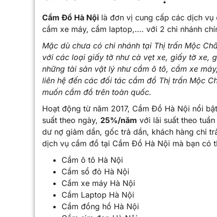
Cầm Đồ Hà Nội
là đơn vị cung cấp các dịch vụ
cầm xe máy, cầm laptop,…. với 2 chi nhánh chí
Mặc dù chưa có chi nhánh tại
Thị trấn Mộc Ch
với các loại giấy tờ như cà vẹt xe, giấy tờ x
những tài sản vật lý như cầm ô tô, cầm xe má
liên hệ đến các đối tác cầm đồ Thị trấn Mộc C
muốn cầm đồ trên toàn quốc.
Hoạt động từ năm 2017, Cầm Đồ Hà Nội nổi bật 
suất theo ngày,
25%/năm
với lãi suất theo tuầ
dư nợ giảm dần, gốc trả dần, khách hàng chỉ trả
dịch vụ cầm đồ tại Cầm Đồ Hà Nội mà bạn có t
Cầm ô tô Hà Nội
Cầm sổ đỏ Hà Nội
Cầm xe máy Hà Nội
Cầm Laptop Hà Nội
Cầm đồng hồ Hà Nội