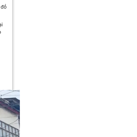
 đồ
ại
o