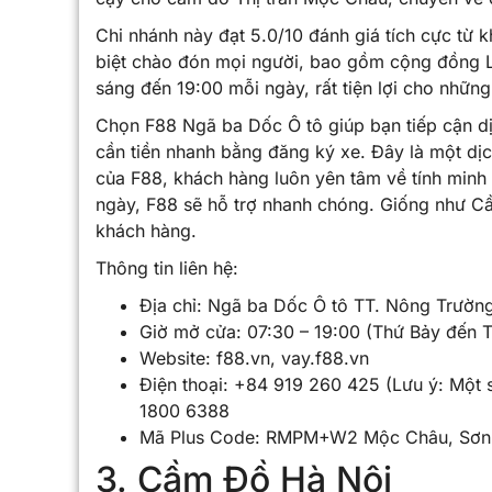
Chi nhánh này đạt 5.0/10 đánh giá tích cực từ 
biệt chào đón mọi người, bao gồm cộng đồng L
sáng đến 19:00 mỗi ngày, rất tiện lợi cho nhữn
Chọn F88 Ngã ba Dốc Ô tô giúp bạn tiếp cận dị
cần tiền nhanh bằng đăng ký xe. Đây là một dịc
của F88, khách hàng luôn yên tâm về tính minh b
ngày, F88 sẽ hỗ trợ nhanh chóng. Giống như C
khách hàng.
Thông tin liên hệ:
Địa chỉ: Ngã ba Dốc Ô tô TT. Nông Trườn
Giờ mở cửa: 07:30 – 19:00 (Thứ Bảy đến 
Website: f88.vn, vay.f88.vn
Điện thoại: +84 919 260 425 (Lưu ý: Một 
1800 6388
Mã Plus Code: RMPM+W2 Mộc Châu, Sơn 
3. Cầm Đồ Hà Nội