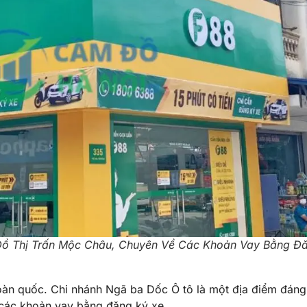
ồ Thị Trấn Mộc Châu, Chuyên Về Các Khoản Vay Bằng Đ
oàn quốc. Chi nhánh Ngã ba Dốc Ô tô là một địa điểm đáng 
các khoản vay bằng đăng ký xe.