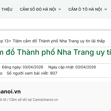
I THIỆU
CẦM SỔ ĐỎ HÀ NỘI
CẦM Ô TÔ HÀ NỘI
p 13+ Tiệm cầm đồ Thành phố Nha Trang uy tín lãi thấp
 đồ Thành phố Nha Trang uy t
Đăng ngày:
03/04/2026
Ngày cập nhật: 03/04/2026
ao
Số người xem bài viết:
907
hanoi.vn
m ô tô / Cầm sổ đỏ tại Camdohanoi.vn