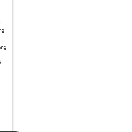
y
ng
àng
C
g