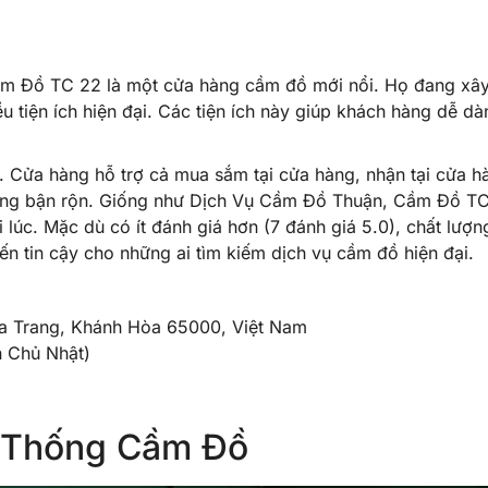
ầm Đồ TC 22 là một cửa hàng cầm đồ mới nổi. Họ đang xâ
u tiện ích hiện đại. Các tiện ích này giúp khách hàng dễ dà
. Cửa hàng hỗ trợ cả mua sắm tại cửa hàng, nhận tại cửa h
h hàng bận rộn. Giống như Dịch Vụ Cầm Đồ Thuận, Cầm Đồ T
úc. Mặc dù có ít đánh giá hơn (7 đánh giá 5.0), chất lượn
ến tin cậy cho những ai tìm kiếm dịch vụ cầm đồ hiện đại.
ha Trang, Khánh Hòa 65000, Việt Nam
n Chủ Nhật)
 Thống Cầm Đồ