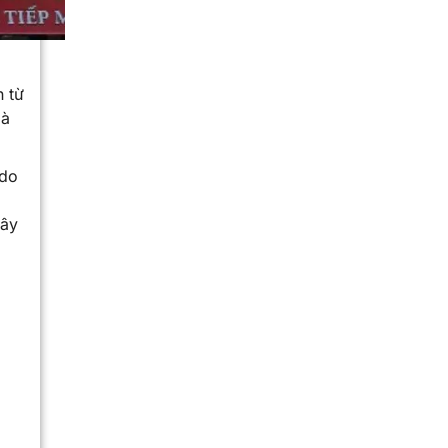
n từ
mà
 do
đây