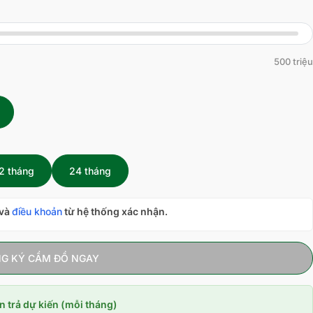
500 triệu
2 tháng
24 tháng
và
điều khoản
từ hệ thống xác nhận.
G KÝ CẦM ĐỒ NGAY
n trả dự kiến (mỗi tháng)