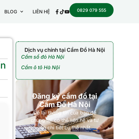
0829 079 555
BLOG
LIÊN HỆ
Dịch vụ chính tại Cầm Đồ Hà Nội
Cầm sổ đỏ Hà Nội
ín
Cầm ô tô Hà Nội
Đăng ký cầm đồ tại
Cầm Đồ Hà Nội
Để lại thông tin của bạn để
chúng tôi có thể liên hệ và tư
vấn chi tiết cụ thể nhất.