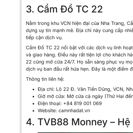
3. Cầm Đồ TC 22
Nằm trong khu VCN hiện đại của Nha Trang, C
dựng uy tín mạnh mẽ. Địa chỉ này cung cấp nhiề
tiếp cận dịch vụ.
Cầm Đồ TC 22 nổi bật với các dịch vụ linh hoạt
và giao hàng. Điều này rất tiện lợi cho khác
22 cũng mở cửa 24/7. Họ sẵn sàng phục vụ mọi l
dịch vụ ban đầu rất hứa hẹn. Đây là một điểm đ
Thông tin liên hệ:
Địa chỉ: Lô 22 Đ. Văn Tiến Dũng, VCN, N
Giờ mở cửa: Mở cửa cả ngày (Thứ Hai đế
Điện thoại: +84 819 001 069
Website: camnhadat.vn
4. TVB88 Monney – Hệ