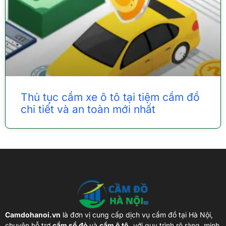
Thủ tục cầm xe ô tô tại tiệm cầm đồ
chi tiết và an toàn mới nhất
Camdohanoi.vn
là đơn vị cung cấp dịch vụ cầm đồ tại Hà Nội,
chuyên hỗ trợ
cầm sổ đỏ
và
cầm ô tô,
với quy trình rõ ràng, minh