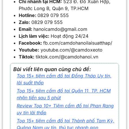
Chi nhánh tại HCM:
523 Đ. Đỗ Xuân Hợp,
Phước Long B, Quận 9, TP.HCM
Hotline:
0829 079 555
Zalo:
0829 079 555
Email:
hanoicamdo@gmail.com
Lịch làm việc:
Hoạt động 24/24
Facebook:
fb.com/camdohanoilaisuatthap/
Youtube:
youtube.com/@camdoxeoto
Tiktok:
tiktok.com/@camdohanoi.vn
Bài viết liên quan cùng chủ đề:
Top 15+ tiệm cầm đồ tại Đồng Tháp Uy tín,
lãi suất thấp
Top 15+ tiệm cầm đồ tại Quận 11, TP. HCM
nhận tiền sau 5 phút
Review Top 10+ Tiệm cầm đồ tại Phan Rang
uy tín lãi thấp
Top 15+ tiệm cầm đồ tại Thành phố Tam Kỳ,
Quảng Nam uy tín, thủ tục nhanh gọn