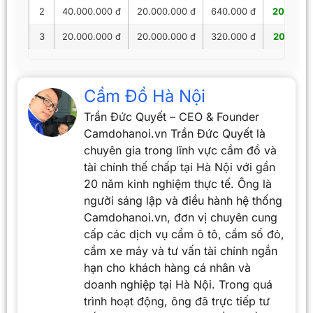
2
40.000.000 đ
20.000.000 đ
640.000 đ
20.640.
3
20.000.000 đ
20.000.000 đ
320.000 đ
20.320.
Cầm Đồ Hà Nội
Trần Đức Quyết – CEO & Founder
Camdohanoi.vn Trần Đức Quyết là
chuyên gia trong lĩnh vực cầm đồ và
tài chính thế chấp tại Hà Nội với gần
20 năm kinh nghiệm thực tế. Ông là
người sáng lập và điều hành hệ thống
Camdohanoi.vn, đơn vị chuyên cung
cấp các dịch vụ cầm ô tô, cầm sổ đỏ,
cầm xe máy và tư vấn tài chính ngắn
hạn cho khách hàng cá nhân và
doanh nghiệp tại Hà Nội. Trong quá
trình hoạt động, ông đã trực tiếp tư