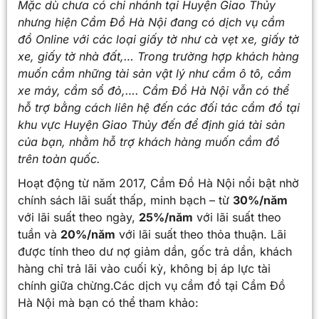
Mặc dù chưa có chi nhánh tại
Huyện Giao Thủy
nhưng hiện Cầm Đồ Hà Nội đang có dịch vụ cầm
đồ Online với các loại giấy tờ như cà vẹt xe, giấy tờ
xe, giấy tờ nhà đất,… Trong trường hợp khách hàng
muốn cầm những tài sản vật lý như cầm ô tô, cầm
xe máy, cầm sổ đỏ,…. Cầm Đồ Hà Nội vẫn có thể
hỗ trợ bằng cách liên hệ đến các đối tác cầm đồ tại
khu vực
Huyện Giao Thủy
đến để định giá tài sản
của bạn, nhằm hỗ trợ khách hàng muốn cầm đồ
trên toàn quốc.
Hoạt động từ năm 2017, Cầm Đồ Hà Nội nổi bật nhờ
chính sách lãi suất thấp, minh bạch – từ
30%/năm
với lãi suất theo ngày,
25%/năm
với lãi suất theo
tuần và
20%/năm
với lãi suất theo thỏa thuận. Lãi
được tính theo dư nợ giảm dần, gốc trả dần, khách
hàng chỉ trả lãi vào cuối kỳ, không bị áp lực tài
chính giữa chừng.Các dịch vụ cầm đồ tại Cầm Đồ
Hà Nội mà bạn có thể tham khảo: