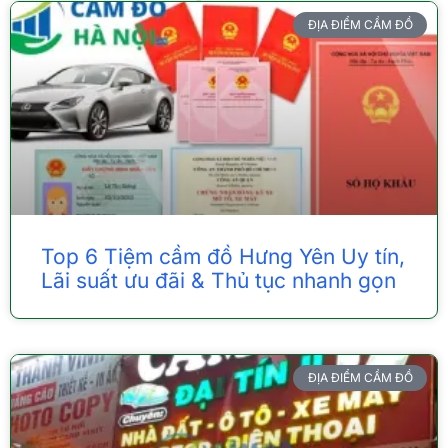
ĐỊA ĐIỂM CẦM ĐỒ
Top 6 Tiệm cầm đồ Hưng Yên Uy tín,
Lãi suất ưu đãi & Thủ tục nhanh gọn
ĐỊA ĐIỂM CẦM ĐỒ