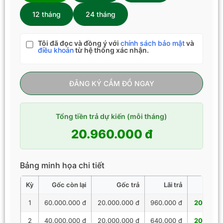
12 tháng
24 tháng
Tôi đã đọc và đồng ý với
chính sách bảo mật
và
điều khoản
từ hệ thống xác nhận.
ĐĂNG KÝ CẦM ĐỒ NGAY
Tổng tiền trả dự kiến (mỗi tháng)
20.960.000 đ
Bảng minh họa chi tiết
Kỳ
Gốc còn lại
Gốc trả
Lãi trả
Tổng 
1
60.000.000 đ
20.000.000 đ
960.000 đ
20.960.
2
40.000.000 đ
20.000.000 đ
640.000 đ
20.640.