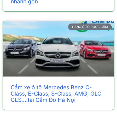
nhanh gọn
HÃNG Ô TÔ ĐƯỢC CẦM
Cầm xe ô tô Mercedes Benz C-
Class, E-Class, S-Class, AMG, GLC,
GLS,…tại Cầm Đồ Hà Nội