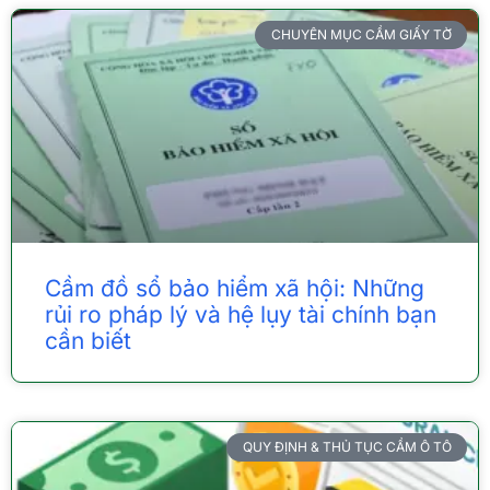
CHUYÊN MỤC CẦM GIẤY TỜ
Cầm đồ sổ bảo hiểm xã hội: Những
rủi ro pháp lý và hệ lụy tài chính bạn
cần biết
QUY ĐỊNH & THỦ TỤC CẦM Ô TÔ