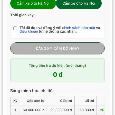
Cầm xe ô tô Hà Nội
Cầm xe ô tô Hà Nội
Thời gian vay:
Tôi đã đọc và đồng ý với
chính sách bảo mật
và
điều khoản
từ hệ thống xác nhận.
ĐĂNG KÝ CẦM ĐỒ NGAY
Tổng tiền trả dự kiến (mỗi tháng)
0 đ
Bảng minh họa chi tiết
Kỳ
Gốc còn lại
Gốc trả
Lãi trả
Tổng 
1
60.000.000 đ
20.000.000 đ
960.000 đ
20.960.