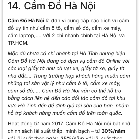
14. Cầm Đồ Hà Nội
Cầm Đồ Hà Nội
là đơn vị cung cấp các dịch vụ cầm
đồ uy tín như cầm ô tô, cầm sổ đỏ, cầm xe máy,
cầm laptop,…. với 2 chi nhánh chính tại Hà Nội và
TP.HCM.
Mặc dù chưa có chi nhánh tại
Hà Tĩnh
nhưng hiện
Cầm Đồ Hà Nội đang có dịch vụ cầm đồ Online với
các loại giấy tờ như cà vẹt xe, giấy tờ xe, giấy tờ
nhà đất,… Trong trường hợp khách hàng muốn cầm
những tài sản vật lý như cầm ô tô, cầm xe máy,
cầm sổ đỏ,…. Cầm Đồ Hà Nội vẫn có thể hỗ trợ
bằng cách liên hệ đến các đối tác cầm đồ tại khu
vực
Hà Tĩnh
đến để định giá tài sản của bạn, nhằm
hỗ trợ khách hàng muốn cầm đồ trên toàn quốc.
Hoạt động từ năm 2017, Cầm Đồ Hà Nội nổi bật nhờ
chính sách lãi suất thấp, minh bạch – từ
30%/năm
với lãi suất theo ngày,
25%/năm
với lãi suất theo