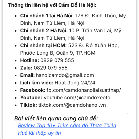
Thông tin liên hệ với Cầm Đồ Hà Nội:
Chi nhánh 1 tại Hà Nội
: 176 Đ. Đình Thôn, Mỹ
Đình, Nam Từ Liêm, Hà Nội
Chi nhánh 2 Hà Nội:
10 P. Trần Văn Lai, Mỹ
Đình, Nam Từ Liêm, Hà Nội
Chi nhánh tại HCM:
523 Đ. Đỗ Xuân Hợp,
Phước Long B, Quận 9, TP.HCM
Hotline:
0829 079 555
Zalo:
0829 079 555
Email:
hanoicamdo@gmail.com
Lịch làm việc:
Hoạt động 24/24
Facebook:
fb.com/camdohanoilaisuatthap/
Youtube:
youtube.com/@camdoxeoto
Tiktok:
tiktok.com/@camdohanoi.vn
Bài viết liên quan cùng chủ đề:
Review Top 10+ Tiệm cầm đồ Thừa Thiên
Huế lãi thấp uy tín