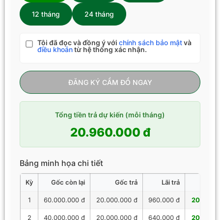
12 tháng
24 tháng
Tôi đã đọc và đồng ý với
chính sách bảo mật
và
điều khoản
từ hệ thống xác nhận.
ĐĂNG KÝ CẦM ĐỒ NGAY
Tổng tiền trả dự kiến (mỗi tháng)
20.960.000 đ
Bảng minh họa chi tiết
Kỳ
Gốc còn lại
Gốc trả
Lãi trả
Tổng 
1
60.000.000 đ
20.000.000 đ
960.000 đ
20.960.
2
40.000.000 đ
20.000.000 đ
640.000 đ
20.640.