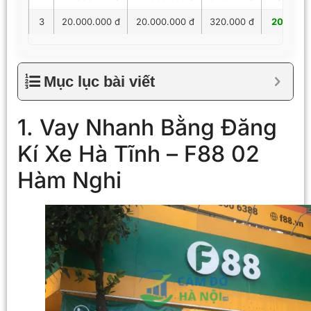
3
20.000.000 đ
20.000.000 đ
320.000 đ
20.320.
Mục lục bài viết
1. Vay Nhanh Bằng Đăng
Kí Xe Hà Tĩnh – F88 02
Hàm Nghi