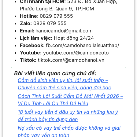
Chi nhánh tại HCM:
523 Đ. Đỗ Xuân Hợp,
Phước Long B, Quận 9, TP.HCM
Hotline:
0829 079 555
Zalo:
0829 079 555
Email:
hanoicamdo@gmail.com
Lịch làm việc:
Hoạt động 24/24
Facebook:
fb.com/camdohanoilaisuatthap/
Youtube:
youtube.com/@camdoxeoto
Tiktok:
tiktok.com/@camdohanoi.vn
Bài viết liên quan cùng chủ đề:
Cầm đồ sinh viên uy tín, lãi suất thấp –
Chuyên cầm thẻ sinh viên, bằng đại học
Cách Tính Lãi Suất Cầm Đồ Mới Nhất 2026 –
Ví Dụ Tính Lãi Cụ Thể Dễ Hiểu
18 tuổi vay tiền ở đâu uy tín và những lưu ý
để tránh bẫy tín dụng đen
Nợ xấu có vay thế chấp được không và giải
pháp vay vốn an toàn