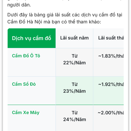
người dân.
Dưới đây là bảng giá lãi suất các dịch vụ cầm đồ tại
Cầm Đồ Hà Nội mà bạn có thể tham khảo:
Lãi suất năm
Lãi suất tháng
Dịch vụ cầm đồ
Cầm Đồ Ô Tô
Từ
~1.83%/tháng
22%/Năm
Cầm Sổ Đỏ
Từ
~1.92%/tháng
23%/Năm
Cầm Xe Máy
Từ
~2.00%/tháng
24%/Năm