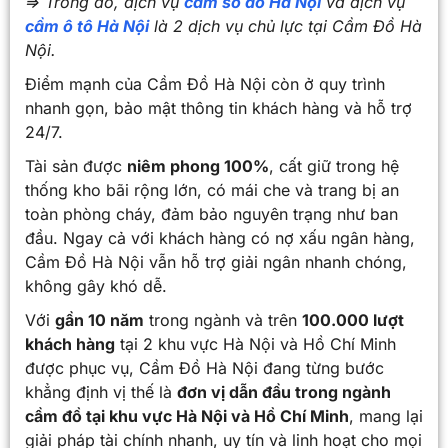
=> Trong đó, dịch vụ
cầm sổ đỏ Hà Nội
và dịch vụ
cầm ô tô Hà Nội
là 2 dịch vụ chủ lực tại Cầm Đồ Hà
Nội.
Điểm mạnh của Cầm Đồ Hà Nội còn ở quy trình
nhanh gọn, bảo mật thông tin khách hàng và hỗ trợ
24/7.
Tài sản được
niêm phong 100%
, cất giữ trong hệ
thống kho bãi rộng lớn, có mái che và trang bị an
toàn phòng cháy, đảm bảo nguyên trạng như ban
đầu. Ngay cả với khách hàng có nợ xấu ngân hàng,
Cầm Đồ Hà Nội vẫn hỗ trợ giải ngân nhanh chóng,
không gây khó dễ.
Với
gần 10 năm
trong ngành và trên
100.000 lượt
khách hàng
tại 2 khu vực Hà Nội và Hồ Chí Minh
được phục vụ, Cầm Đồ Hà Nội đang từng bước
khẳng định vị thế là
đơn vị dẫn đầu trong ngành
cầm đồ tại khu vực Hà Nội và Hồ Chí Minh
, mang lại
giải pháp tài chính nhanh, uy tín và linh hoạt cho mọi