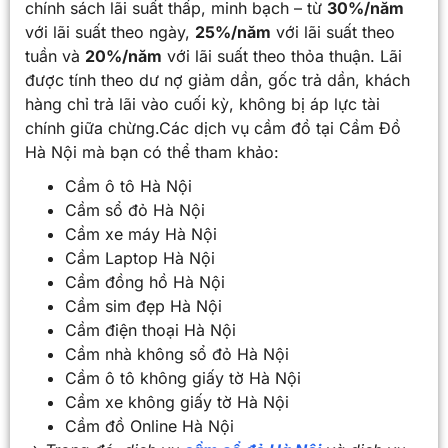
chính sách lãi suất thấp, minh bạch – từ
30%/năm
với lãi suất theo ngày,
25%/năm
với lãi suất theo
tuần và
20%/năm
với lãi suất theo thỏa thuận. Lãi
được tính theo dư nợ giảm dần, gốc trả dần, khách
hàng chỉ trả lãi vào cuối kỳ, không bị áp lực tài
chính giữa chừng.Các dịch vụ cầm đồ tại Cầm Đồ
Hà Nội mà bạn có thể tham khảo:
Cầm ô tô Hà Nội
Cầm sổ đỏ Hà Nội
Cầm xe máy Hà Nội
Cầm Laptop Hà Nội
Cầm đồng hồ Hà Nội
Cầm sim đẹp Hà Nội
Cầm điện thoại Hà Nội
Cầm nhà không sổ đỏ Hà Nội
Cầm ô tô không giấy tờ Hà Nội
Cầm xe không giấy tờ Hà Nội
Cầm đồ Online Hà Nội