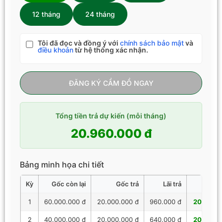
12 tháng
24 tháng
Tôi đã đọc và đồng ý với
chính sách bảo mật
và
điều khoản
từ hệ thống xác nhận.
ĐĂNG KÝ CẦM ĐỒ NGAY
Tổng tiền trả dự kiến (mỗi tháng)
20.960.000 đ
Bảng minh họa chi tiết
Kỳ
Gốc còn lại
Gốc trả
Lãi trả
Tổng 
1
60.000.000 đ
20.000.000 đ
960.000 đ
20.960.
2
40.000.000 đ
20.000.000 đ
640.000 đ
20.640.