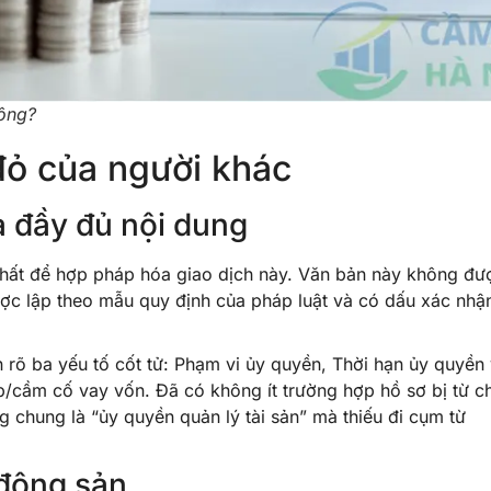
ông?
đỏ của người khác
à đầy đủ nội dung
nhất để hợp pháp hóa giao dịch này. Văn bản này không đư
ược lập theo mẫu quy định của pháp luật và có dấu xác nhậ
 rõ ba yếu tố cốt tử: Phạm vi ủy quyền, Thời hạn ủy quyền
p/cầm cố vay vốn. Đã có không ít trường hợp hồ sơ bị từ c
g chung là “ủy quyền quản lý tài sản” mà thiếu đi cụm từ
 động sản