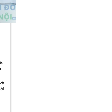
ợc
n
 và
hối