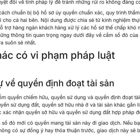
yệt đối về tính pháp lý để tránh những rủi ro không đáng c
ách chuẩn bị bộ hồ sơ ủy quyền chuẩn xác, quy trình thẩm
i cho cả hai bên. Nội dung được chia sẻ từ kinh nghiệm thự
ỗ trợ hàng ngàn khách hàng xử lý các hồ sơ thế chấp khó 
ững thông tin quan trọng ngay dưới đây về cầm sổ đỏ của
ra suôn sẻ nhất.
ác có vi phạm pháp luật
ự về quyền định đoạt tài sản
ồm quyền chiếm hữu, quyền sử dụng và quyền định đoạt tài
yền sử dụng đất, quyền sở hữu nhà ở và tài sản khác gắn l
ớc xác nhận quyền sở hữu và quyền sử dụng đất hợp pháp đ
n sổ đỏ mới có quyền mang tài sản này đi giao dịch. Nếu b
ông có sự đồng ý hay thỏa thuận trước, giao dịch này sẽ b