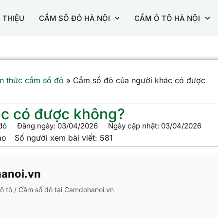
I THIỆU
CẦM SỔ ĐỎ HÀ NỘI
CẦM Ô TÔ HÀ NỘI
n thức cầm sổ đỏ
»
Cầm sổ đỏ của người khác có được
ác có được không?
đỏ
Đăng ngày:
03/04/2026
Ngày cập nhật: 03/04/2026
ao
Số người xem bài viết:
581
hanoi.vn
m ô tô / Cầm sổ đỏ tại Camdohanoi.vn