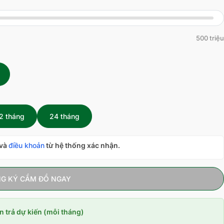
500 triệu
2 tháng
24 tháng
và
điều khoản
từ hệ thống xác nhận.
G KÝ CẦM ĐỒ NGAY
n trả dự kiến (mỗi tháng)