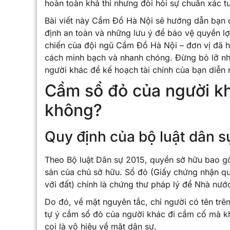
hoàn toàn khả thi nhưng đòi hỏi sự chuẩn xác tu
Bài viết này Cầm Đồ Hà Nội sẽ hướng dẫn bạn c
định an toàn và những lưu ý để bảo vệ quyền lợ
chiến của đội ngũ Cầm Đồ Hà Nội – đơn vị đã h
cách minh bạch và nhanh chóng. Đừng bỏ lỡ nh
người khác để kế hoạch tài chính của bạn diễn 
Cầm sổ đỏ của người kh
không?
Quy định của bộ luật dân s
Theo Bộ luật Dân sự 2015, quyền sở hữu bao g
sản của chủ sở hữu. Sổ đỏ (Giấy chứng nhận qu
với đất) chính là chứng thư pháp lý để Nhà nư
Do đó, về mặt nguyên tắc, chỉ người có tên trê
tự ý cầm sổ đỏ của người khác đi cầm cố mà kh
coi là vô hiệu về mặt dân sự.