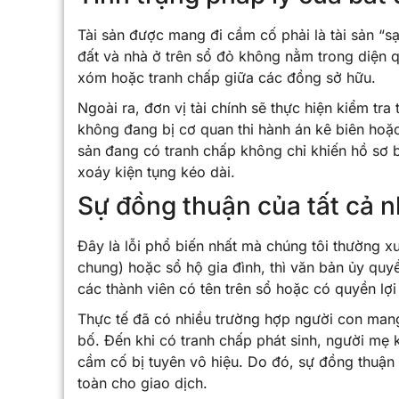
Tài sản được mang đi cầm cố phải là tài sản “sạ
đất và nhà ở trên sổ đỏ không nằm trong diện q
xóm hoặc tranh chấp giữa các đồng sở hữu.
Ngoài ra, đơn vị tài chính sẽ thực hiện kiểm tr
không đang bị cơ quan thi hành án kê biên hoặc
sản đang có tranh chấp không chỉ khiến hồ sơ b
xoáy kiện tụng kéo dài.
Sự đồng thuận của tất cả n
Đây là lỗi phổ biến nhất mà chúng tôi thường x
chung) hoặc sổ hộ gia đình, thì văn bản ủy quy
các thành viên có tên trên sổ hoặc có quyền lợi 
Thực tế đã có nhiều trường hợp người con man
bố. Đến khi có tranh chấp phát sinh, người mẹ 
cầm cố bị tuyên vô hiệu. Do đó, sự đồng thuận
toàn cho giao dịch.