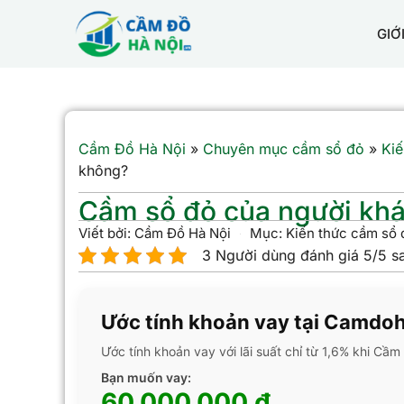
GIỚ
Cầm Đồ Hà Nội
»
Chuyên mục cầm sổ đỏ
»
Kiế
không?
Cầm sổ đỏ của người kh
Viết bởi:
Cầm Đồ Hà Nội
Mục:
Kiến thức cầm sổ 
3 Người dùng đánh giá 5/5 s
Ước tính khoản vay tại Camdo
Ước tính khoản vay với lãi suất chỉ từ 1,6% khi Cầ
Bạn muốn vay:
60.000.000 đ