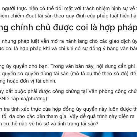
người thực hiện có thể đối mặt với trách nhiệm hình sự về 
hiệm chiếm đoạt tài sản theo quy định của pháp luật hiện hà
g chính chủ được coi là hợp phá
, nhưng pháp luật vẫn mở ra hành lang cho các giao dịch ủ
c coi là hợp pháp khi và chỉ khi có sự đồng ý bằng văn bả
ng ủy quyền cho bạn. Trong văn bản này, nội dung cần ghi 
y quyền có quyền dùng tài sản (mô tả cụ thể theo sổ đỏ) để
ng hoặc đơn vị tài chính.
 này bắt buộc phải được công chứng tại Văn phòng công ch
UBND cấp xã/phường).
iểm tra tính xác thực của hợp đồng ủy quyền này luôn được t
tối đa cho các bên tham gia. Vậy để quá trình này diễn ra
cụ thể nào về hồ sơ và tình trạng tài sản?