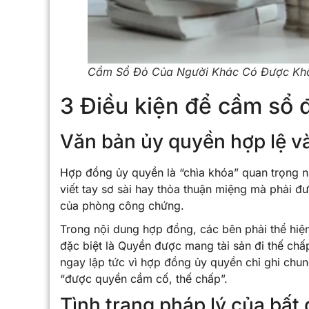
Cầm Sổ Đỏ Của Người Khác Có Được Kh
3 Điều kiện để cầm sổ 
Văn bản ủy quyền hợp lệ v
Hợp đồng ủy quyền là “chìa khóa” quan trọng 
viết tay sơ sài hay thỏa thuận miệng mà phải đ
của phòng công chứng.
Trong nội dung hợp đồng, các bên phải thể hiện
đặc biệt là Quyền được mang tài sản đi thế chấ
ngay lập tức vì hợp đồng ủy quyền chỉ ghi chun
“được quyền cầm cố, thế chấp”.
Tình trạng pháp lý của bất