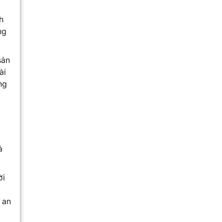
h
ng
sản
ài
ng
ả
ời
 an