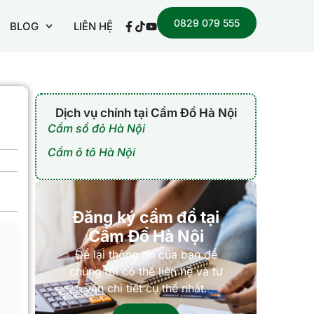
0829 079 555
BLOG
LIÊN HỆ
Dịch vụ chính tại Cầm Đồ Hà Nội
Cầm sổ đỏ Hà Nội
Cầm ô tô Hà Nội
Đăng ký cầm đồ tại
Cầm Đồ Hà Nội
Để lại thông tin của bạn để
chúng tôi có thể liên hệ và tư
vấn chi tiết cụ thể nhất.