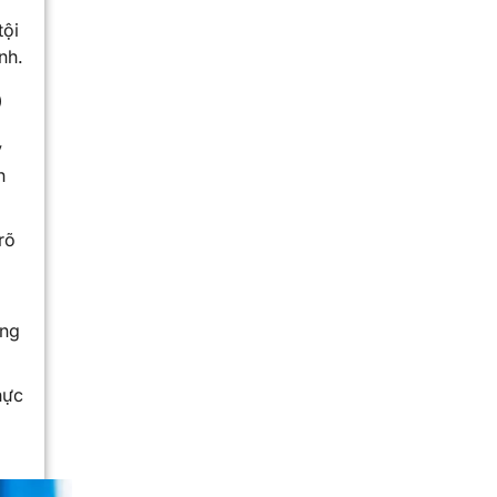
tội
nh.
p
y
n
rõ
ứng
hực