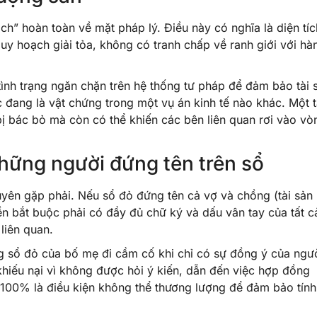
ch” hoàn toàn về mặt pháp lý. Điều này có nghĩa là diện tíc
uy hoạch giải tỏa, không có tranh chấp về ranh giới với hà
a tình trạng ngăn chặn trên hệ thống tư pháp để đảm bảo tài 
 đang là vật chứng trong một vụ án kinh tế nào khác. Một t
ị bác bỏ mà còn có thể khiến các bên liên quan rơi vào vò
hững người đứng tên trên sổ
uyên gặp phải. Nếu sổ đỏ đứng tên cả vợ và chồng (tài sản
ền bắt buộc phải có đầy đủ chữ ký và dấu vân tay của tất c
liên quan.
g sổ đỏ của bố mẹ đi cầm cố khi chỉ có sự đồng ý của ngư
khiếu nại vì không được hỏi ý kiến, dẫn đến việc hợp đồng
 100% là điều kiện không thể thương lượng để đảm bảo tính