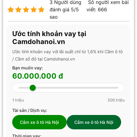
3 Người dùng
Số người xem bài
đánh giá 5/5
viết:
666
sao
Ước tính khoản vay tại
Camdohanoi.vn
Ước tính khoản vay với lãi suất chỉ từ 1,6% khi Cầm ô tô
/ Cầm sổ đỏ tại Camdohanoi.vn
Bạn muốn vay:
60.000.000 đ
1 triệu
500 triệu
Tài sản / Dịch vụ:
Cầm xe ô tô Hà Nội
Cầm xe ô tô Hà Nội
Thời gian vay: