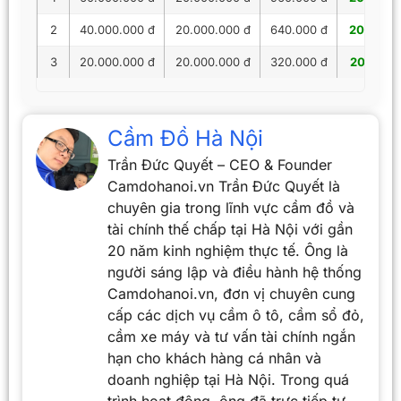
2
40.000.000 đ
20.000.000 đ
640.000 đ
20.640.
3
20.000.000 đ
20.000.000 đ
320.000 đ
20.320.
Cầm Đồ Hà Nội
Trần Đức Quyết – CEO & Founder
Camdohanoi.vn Trần Đức Quyết là
chuyên gia trong lĩnh vực cầm đồ và
tài chính thế chấp tại Hà Nội với gần
20 năm kinh nghiệm thực tế. Ông là
người sáng lập và điều hành hệ thống
Camdohanoi.vn, đơn vị chuyên cung
cấp các dịch vụ cầm ô tô, cầm sổ đỏ,
cầm xe máy và tư vấn tài chính ngắn
hạn cho khách hàng cá nhân và
doanh nghiệp tại Hà Nội. Trong quá
trình hoạt động, ông đã trực tiếp tư