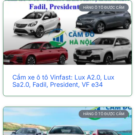
HÃNG Ô TÔ ĐƯỢC CẦM
Cầm xe ô tô Vinfast: Lux A2.0, Lux
Sa2.0, Fadil, President, VF e34
HÃNG Ô TÔ ĐƯỢC CẦM