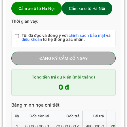
Cầm xe ô tô Hà Nội
Cầm xe ô tô Hà Nội
Thời gian vay:
Tôi đã đọc và đồng ý với
chính sách bảo mật
và
điều khoản
từ hệ thống xác nhận.
ĐĂNG KÝ CẦM ĐỒ NGAY
Tổng tiền trả dự kiến (mỗi tháng)
0 đ
Bảng minh họa chi tiết
Kỳ
Gốc còn lại
Gốc trả
Lãi trả
Tổng 
1
60.000.000 đ
20.000.000 đ
960.000 đ
20.960.