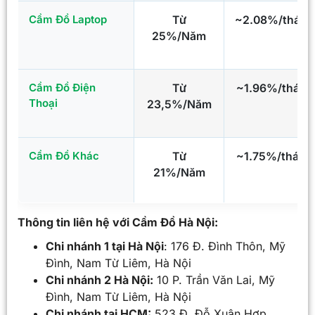
Cầm Đồ Laptop
Từ
~2.08%/tháng
25%/Năm
Cầm Đồ Điện
Từ
~1.96%/tháng
Thoại
23,5%/Năm
Cầm Đồ Khác
Từ
~1.75%/tháng
21%/Năm
Thông tin liên hệ với Cầm Đồ Hà Nội:
Chi nhánh 1 tại Hà Nội
: 176 Đ. Đình Thôn, Mỹ
Đình, Nam Từ Liêm, Hà Nội
Chi nhánh 2 Hà Nội:
10 P. Trần Văn Lai, Mỹ
Đình, Nam Từ Liêm, Hà Nội
Chi nhánh tại HCM:
523 Đ. Đỗ Xuân Hợp,