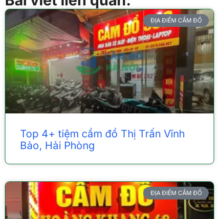
ĐỊA ĐIỂM CẦM ĐỒ
Top 4+ tiệm cầm đồ Thị Trấn Vĩnh
Bảo, Hải Phòng
ĐỊA ĐIỂM CẦM ĐỒ