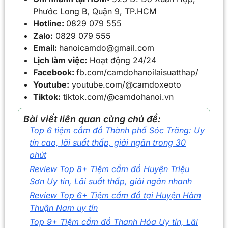
Phước Long B, Quận 9, TP.HCM
Hotline:
0829 079 555
Zalo:
0829 079 555
Email:
hanoicamdo@gmail.com
Lịch làm việc:
Hoạt động 24/24
Facebook:
fb.com/camdohanoilaisuatthap/
Youtube:
youtube.com/@camdoxeoto
Tiktok:
tiktok.com/@camdohanoi.vn
Bài viết liên quan cùng chủ đề:
Top 6 tiệm cầm đồ Thành phố Sóc Trăng: Uy
tín cao, lãi suất thấp, giải ngân trong 30
phút
Review Top 8+ Tiệm cầm đồ Huyện Triệu
Sơn Uy tín, Lãi suất thấp, giải ngân nhanh
Review Top 6+ Tiệm cầm đồ tại Huyện Hàm
Thuận Nam uy tín
Top 9+ Tiệm cầm đồ Thanh Hóa Uy tín, Lãi