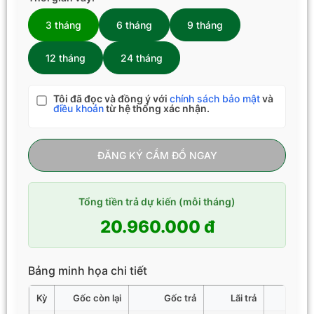
3 tháng
6 tháng
9 tháng
12 tháng
24 tháng
Tôi đã đọc và đồng ý với
chính sách bảo mật
và
điều khoản
từ hệ thống xác nhận.
ĐĂNG KÝ CẦM ĐỒ NGAY
Tổng tiền trả dự kiến (mỗi tháng)
20.960.000 đ
Bảng minh họa chi tiết
Kỳ
Gốc còn lại
Gốc trả
Lãi trả
Tổng 