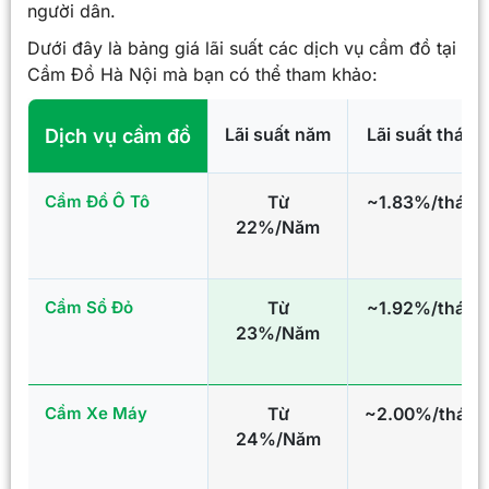
người dân.
Dưới đây là bảng giá lãi suất các dịch vụ cầm đồ tại
Cầm Đồ Hà Nội mà bạn có thể tham khảo:
Lãi suất năm
Lãi suất tháng
Dịch vụ cầm đồ
Cầm Đồ Ô Tô
Từ
~1.83%/tháng
22%/Năm
Cầm Sổ Đỏ
Từ
~1.92%/tháng
23%/Năm
Cầm Xe Máy
Từ
~2.00%/tháng
24%/Năm