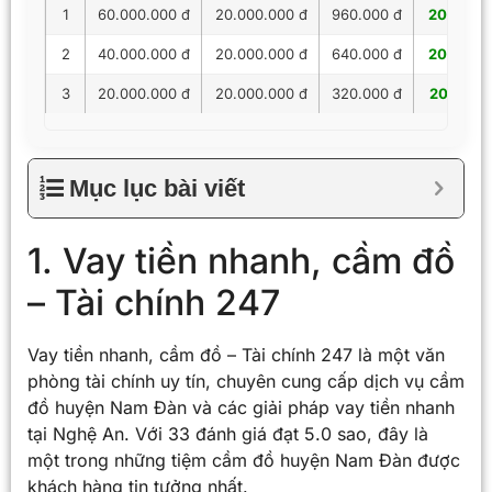
1
60.000.000 đ
20.000.000 đ
960.000 đ
20.960.
2
40.000.000 đ
20.000.000 đ
640.000 đ
20.640.
3
20.000.000 đ
20.000.000 đ
320.000 đ
20.320.
Mục lục bài viết
1. Vay tiền nhanh, cầm đồ
– Tài chính 247
Vay tiền nhanh, cầm đồ – Tài chính 247 là một văn
phòng tài chính uy tín, chuyên cung cấp dịch vụ cầm
đồ huyện Nam Đàn và các giải pháp vay tiền nhanh
tại Nghệ An. Với 33 đánh giá đạt 5.0 sao, đây là
một trong những tiệm cầm đồ huyện Nam Đàn được
khách hàng tin tưởng nhất.