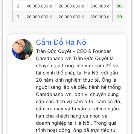
2
40.000.000 đ
20.000.000 đ
640.000 đ
20.640.
3
20.000.000 đ
20.000.000 đ
320.000 đ
20.320.
Cầm Đồ Hà Nội
Trần Đức Quyết – CEO & Founder
Camdohanoi.vn Trần Đức Quyết là
chuyên gia trong lĩnh vực cầm đồ và
tài chính thế chấp tại Hà Nội với gần
20 năm kinh nghiệm thực tế. Ông là
người sáng lập và điều hành hệ thống
Camdohanoi.vn, đơn vị chuyên cung
cấp các dịch vụ cầm ô tô, cầm sổ đỏ,
cầm xe máy và tư vấn tài chính ngắn
hạn cho khách hàng cá nhân và
doanh nghiệp tại Hà Nội. Trong quá
trình hoạt động, ông đã trực tiếp tư