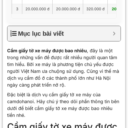
3
20.000.000 đ
20.000.000 đ
320.000 đ
20.320.
Mục lục bài viết
Cầm giấy tờ xe máy được bao nhiêu
, đây là một
trong những vấn đề được rất nhiều người quan tâm
tìm hiểu. Bởi xe máy là phương tiện chủ yếu được
người Việt Nam ưa chuộng sử dụng. Cũng vì thế mà
dịch vụ cầm đồ ở các thành phố lớn như Hà Nội
ngày càng phát triển nở rộ.
Đặc biệt là dịch vụ cầ
m giấy tờ xe máy của
camdohanoi. Hãy chú ý theo dõi phần thông tin bên
dưới để biết cầm giấy tờ xe máy được bao nhiêu
tiền nhé.
Cầm giấy tờ xe máy được