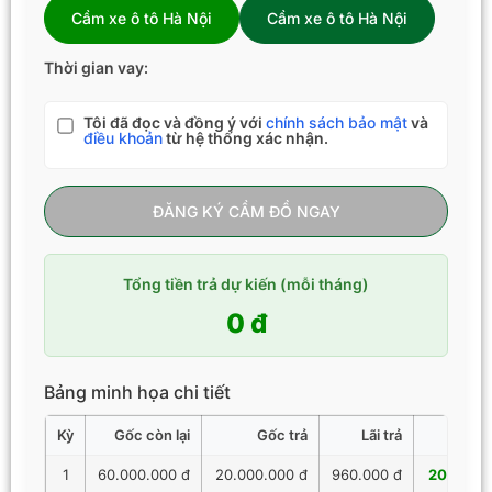
Cầm xe ô tô Hà Nội
Cầm xe ô tô Hà Nội
Thời gian vay:
Tôi đã đọc và đồng ý với
chính sách bảo mật
và
điều khoản
từ hệ thống xác nhận.
ĐĂNG KÝ CẦM ĐỒ NGAY
Tổng tiền trả dự kiến (mỗi tháng)
0 đ
Bảng minh họa chi tiết
Kỳ
Gốc còn lại
Gốc trả
Lãi trả
Tổng 
1
60.000.000 đ
20.000.000 đ
960.000 đ
20.960.