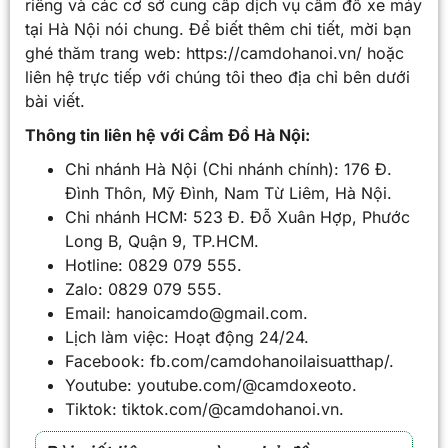
riêng và các cơ sở cung cấp dịch vụ cầm đồ xe máy
tại Hà Nội nói chung. Để biết thêm chi tiết, mời bạn
ghé thăm trang web: https://camdohanoi.vn/ hoặc
liên hệ trực tiếp với chúng tôi theo địa chỉ bên dưới
bài viết.
Thông tin liên hệ với Cầm Đồ Hà Nội:
Chi nhánh Hà Nội (Chi nhánh chính): 176 Đ.
Đình Thôn, Mỹ Đình, Nam Từ Liêm, Hà Nội.
Chi nhánh HCM: 523 Đ. Đỗ Xuân Hợp, Phước
Long B, Quận 9, TP.HCM.
Hotline: 0829 079 555.
Zalo: 0829 079 555.
Email: hanoicamdo@gmail.com.
Lịch làm việc: Hoạt động 24/24.
Facebook: fb.com/camdohanoilaisuatthap/.
Youtube: youtube.com/@camdoxeoto.
Tiktok: tiktok.com/@camdohanoi.vn.