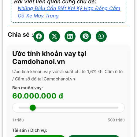
Bài viết liên quan cùng chủ đề:
Những Điều Cần Biết Khi Ký Hợp Đồng Cầm
Cố Xe Máy Trong
Chia sẻ :
Ước tính khoản vay tại
Camdohanoi.vn
Ước tính khoản vay với lãi suất chỉ từ 1,6% khi Cầm ô tô
/ Cầm sổ đỏ tại Camdohanoi.vn
Bạn muốn vay:
60.000.000 đ
1 triệu
500 triệu
Tài sản / Dịch vụ: