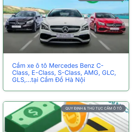
Cầm xe ô tô Mercedes Benz C-
Class, E-Class, S-Class, AMG, GLC,
GLS,…tại Cầm Đồ Hà Nội
QUY ĐỊNH & THỦ TỤC CẦM Ô TÔ