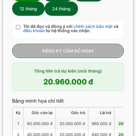
12 tháng
24 tháng
Tôi đã đọc và đồng ý với
chính sách bảo mật
và
điều khoản
từ hệ thống xác nhận.
ĐĂNG KÝ CẦM ĐỒ NGAY
Tổng tiền trả dự kiến (mỗi tháng)
20.960.000 đ
Bảng minh họa chi tiết
Kỳ
Gốc còn lại
Gốc trả
Lãi trả
Tổng 
1
60.000.000 đ
20.000.000 đ
960.000 đ
20.960.
2
40.000.000 đ
20.000.000 đ
640.000 đ
20.640.