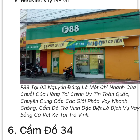
Website:
vay.f88.vn
F88 Tại 02 Nguyễn Đáng Là Một Chi Nhánh Của
Chuỗi Cửa Hàng Tài Chính Uy Tín Toàn Quốc,
Chuyên Cung Cấp Các Giải Pháp Vay Nhanh
Chóng, Cầm Đồ Trà Vinh Đặc Biệt Là Dịch Vụ Vay
Bằng Cà Vẹt Xe Tại Trà Vinh.
6. Cầm Đồ 34