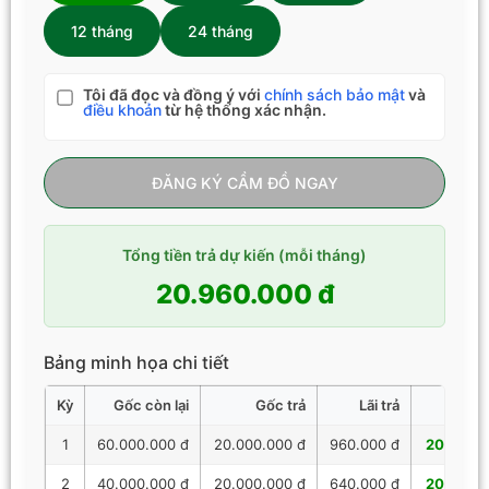
12 tháng
24 tháng
Tôi đã đọc và đồng ý với
chính sách bảo mật
và
điều khoản
từ hệ thống xác nhận.
ĐĂNG KÝ CẦM ĐỒ NGAY
Tổng tiền trả dự kiến (mỗi tháng)
20.960.000 đ
Bảng minh họa chi tiết
Kỳ
Gốc còn lại
Gốc trả
Lãi trả
Tổng 
1
60.000.000 đ
20.000.000 đ
960.000 đ
20.960.
2
40.000.000 đ
20.000.000 đ
640.000 đ
20.640.