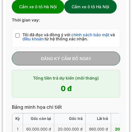
Cầm xe ô tô Hà Nội
Cầm xe ô tô Hà Nội
Thời gian vay:
Tôi đã đọc và đồng ý với
chính sách bảo mật
và
điều khoản
từ hệ thống xác nhận.
ĐĂNG KÝ CẦM ĐỒ NGAY
Tổng tiền trả dự kiến (mỗi tháng)
0 đ
Bảng minh họa chi tiết
Kỳ
Gốc còn lại
Gốc trả
Lãi trả
Tổng 
1
60.000.000 đ
20.000.000 đ
960.000 đ
20.960.