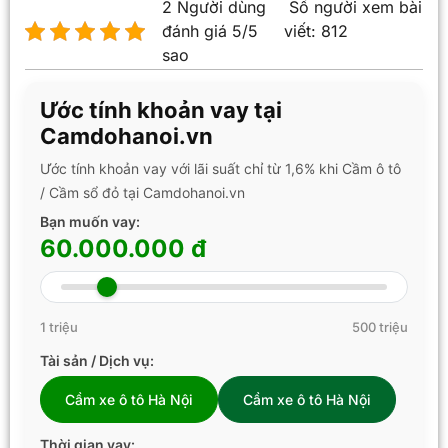
2 Người dùng
Số người xem bài
đánh giá 5/5
viết:
812
sao
Ước tính khoản vay tại
Camdohanoi.vn
Ước tính khoản vay với lãi suất chỉ từ 1,6% khi Cầm ô tô
/ Cầm sổ đỏ tại Camdohanoi.vn
Bạn muốn vay:
60.000.000 đ
1 triệu
500 triệu
Tài sản / Dịch vụ:
Cầm xe ô tô Hà Nội
Cầm xe ô tô Hà Nội
Thời gian vay: