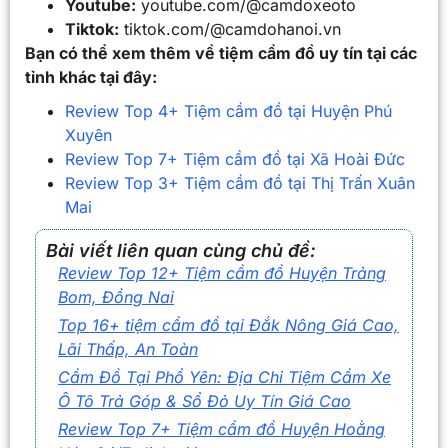
Youtube:
youtube.com/@camdoxeoto
Tiktok:
tiktok.com/@camdohanoi.vn
Bạn có thể xem thêm về tiệm cầm đồ uy tín tại các
tỉnh khác tại đây:
Review Top 4+ Tiệm cầm đồ tại Huyện Phú
Xuyên
Review Top 7+ Tiệm cầm đồ tại Xã Hoài Đức
Review Top 3+ Tiệm cầm đồ tại Thị Trấn Xuân
Mai
Bài viết liên quan cùng chủ đề:
Review Top 12+ Tiệm cầm đồ Huyện Trảng
Bom, Đồng Nai
Top 16+ tiệm cầm đồ tại Đắk Nông Giá Cao,
Lãi Thấp, An Toàn
Cầm Đồ Tại Phổ Yên: Địa Chỉ Tiệm Cầm Xe
Ô Tô Trả Góp & Sổ Đỏ Uy Tín Giá Cao
Review Top 7+ Tiệm cầm đồ Huyện Hoằng