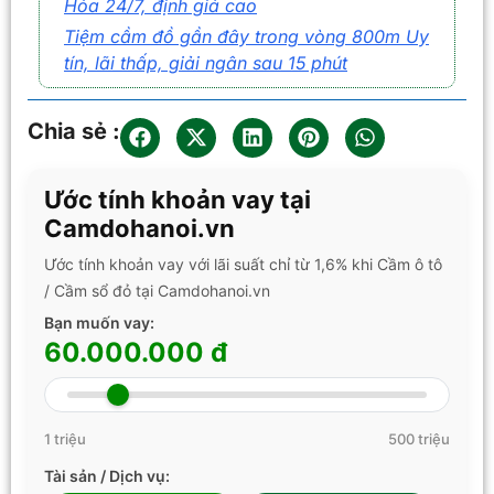
Hóa 24/7, định giá cao
Tiệm cầm đồ gần đây trong vòng 800m Uy
tín, lãi thấp, giải ngân sau 15 phút
Chia sẻ :
Ước tính khoản vay tại
Camdohanoi.vn
Ước tính khoản vay với lãi suất chỉ từ 1,6% khi Cầm ô tô
/ Cầm sổ đỏ tại Camdohanoi.vn
Bạn muốn vay:
60.000.000 đ
1 triệu
500 triệu
Tài sản / Dịch vụ: