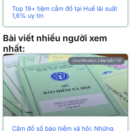
Top 19+ tiệm cầm đồ tại Huế lãi suất
1,6% uy tín
Bài viết nhiều người xem
nhất:
CHUYÊN MỤC CẦM GIẤY TỜ
Cầm đồ sổ bảo hiểm xã hội: Những