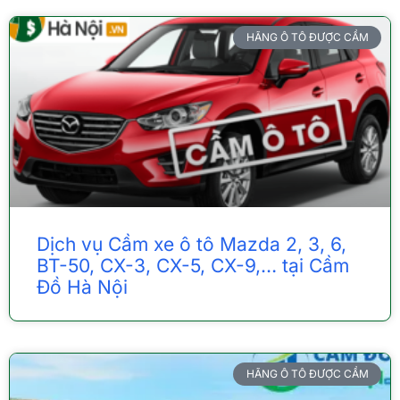
HÃNG Ô TÔ ĐƯỢC CẦM
Dịch vụ Cầm xe ô tô Mazda 2, 3, 6,
BT-50, CX-3, CX-5, CX-9,… tại Cầm
Đồ Hà Nội
HÃNG Ô TÔ ĐƯỢC CẦM