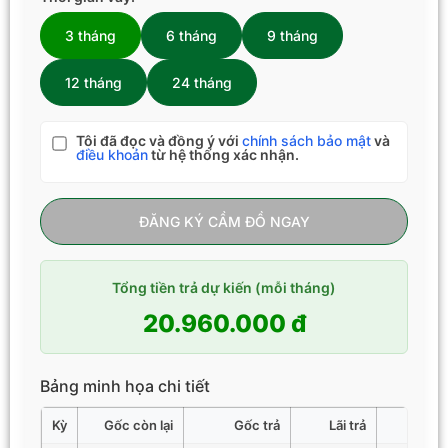
3 tháng
6 tháng
9 tháng
12 tháng
24 tháng
Tôi đã đọc và đồng ý với
chính sách bảo mật
và
điều khoản
từ hệ thống xác nhận.
ĐĂNG KÝ CẦM ĐỒ NGAY
Tổng tiền trả dự kiến (mỗi tháng)
20.960.000 đ
Bảng minh họa chi tiết
Kỳ
Gốc còn lại
Gốc trả
Lãi trả
Tổng 