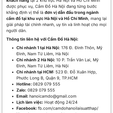
khách hàng
tại 2 khu vực Hà Nội và Hồ Chí Minh
được phục vụ, Cầm Đồ Hà Nội đang từng bước
khẳng định vị thế là
đơn vị dẫn đầu trong ngành
cầm đồ tại khu vực Hà Nội và Hồ Chí Minh
, mang lại
giải pháp tài chính nhanh, uy tín và linh hoạt cho mọi
người dân.
Thông tin liên hệ với Cầm Đồ Hà Nội:
Chi nhánh 1 tại Hà Nội
: 176 Đ. Đình Thôn, Mỹ
Đình, Nam Từ Liêm, Hà Nội
Chi nhánh 2 Hà Nội:
10 P. Trần Văn Lai, Mỹ
Đình, Nam Từ Liêm, Hà Nội
Chi nhánh tại HCM:
523 Đ. Đỗ Xuân Hợp,
Phước Long B, Quận 9, TP.HCM
Hotline:
0829 079 555
Zalo:
0829 079 555
Email:
hanoicamdo@gmail.com
Lịch làm việc:
Hoạt động 24/24
Facebook:
fb.com/camdohanoilaisuatthap/