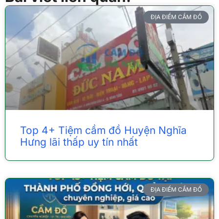
ĐỊA ĐIỂM CẦM ĐỒ
Top 4+ Tiệm cầm đồ Huyện Nghĩa
Hưng lãi thấp uy tín nhất
ĐỊA ĐIỂM CẦM ĐỒ