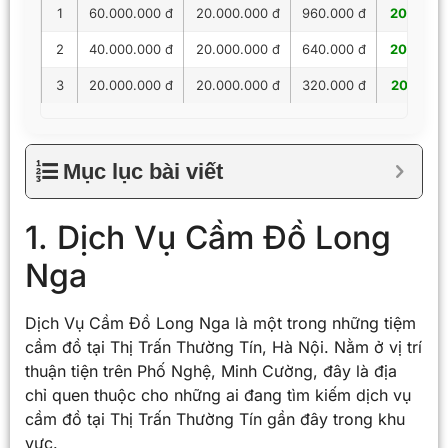
1
60.000.000 đ
20.000.000 đ
960.000 đ
20.960.
2
40.000.000 đ
20.000.000 đ
640.000 đ
20.640.
3
20.000.000 đ
20.000.000 đ
320.000 đ
20.320.
Mục lục bài viết
1. Dịch Vụ Cầm Đồ Long
Nga
Dịch Vụ Cầm Đồ Long Nga là một trong những tiệm
cầm đồ tại Thị Trấn Thường Tín, Hà Nội. Nằm ở vị trí
thuận tiện trên Phố Nghệ, Minh Cường, đây là địa
chỉ quen thuộc cho những ai đang tìm kiếm dịch vụ
cầm đồ tại Thị Trấn Thường Tín gần đây trong khu
vực.