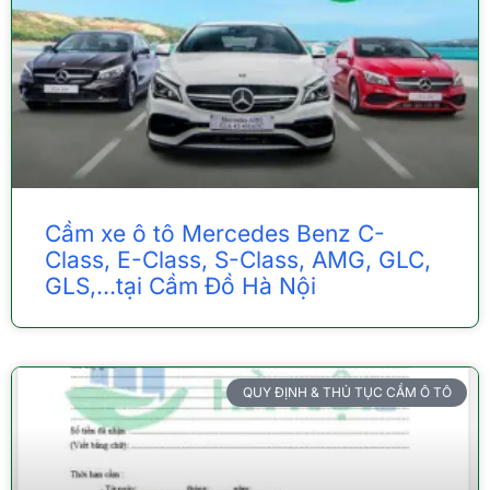
Cầm xe ô tô Mercedes Benz C-
Class, E-Class, S-Class, AMG, GLC,
GLS,…tại Cầm Đồ Hà Nội
QUY ĐỊNH & THỦ TỤC CẦM Ô TÔ