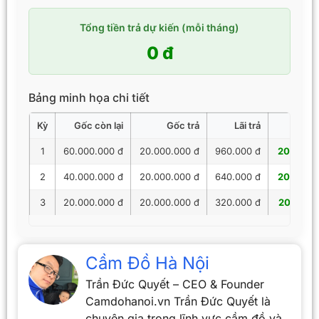
Tổng tiền trả dự kiến (mỗi tháng)
0 đ
Bảng minh họa chi tiết
Kỳ
Gốc còn lại
Gốc trả
Lãi trả
Tổng 
1
60.000.000 đ
20.000.000 đ
960.000 đ
20.960.
2
40.000.000 đ
20.000.000 đ
640.000 đ
20.640.
3
20.000.000 đ
20.000.000 đ
320.000 đ
20.320.
Cầm Đồ Hà Nội
Trần Đức Quyết – CEO & Founder
Camdohanoi.vn Trần Đức Quyết là
chuyên gia trong lĩnh vực cầm đồ và