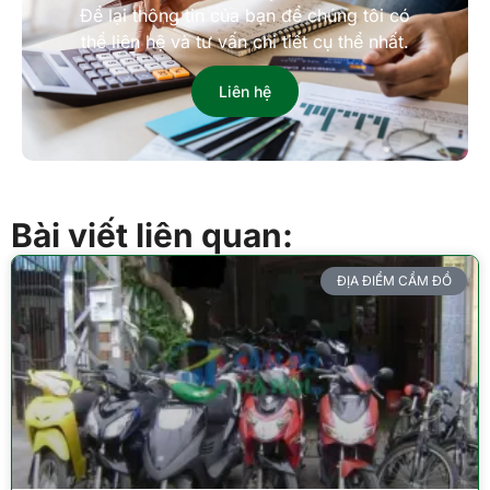
Để lại thông tin của bạn để chúng tôi có
thể liên hệ và tư vấn chi tiết cụ thể nhất.
Liên hệ
Bài viết liên quan:
ĐỊA ĐIỂM CẦM ĐỒ