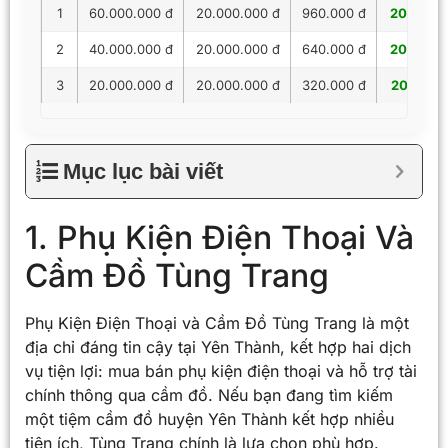
1
60.000.000 đ
20.000.000 đ
960.000 đ
20.960.
2
40.000.000 đ
20.000.000 đ
640.000 đ
20.640.
3
20.000.000 đ
20.000.000 đ
320.000 đ
20.320.
Mục lục bài viết
1. Phụ Kiện Điện Thoại Và
Cầm Đồ Tùng Trang
Phụ Kiện Điện Thoại và Cầm Đồ Tùng Trang là một
địa chỉ đáng tin cậy tại Yên Thành, kết hợp hai dịch
vụ tiện lợi: mua bán phụ kiện điện thoại và hỗ trợ tài
chính thông qua cầm đồ. Nếu bạn đang tìm kiếm
một tiệm cầm đồ huyện Yên Thành kết hợp nhiều
tiện ích, Tùng Trang chính là lựa chọn phù hợp.