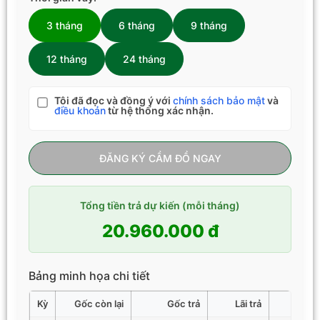
3 tháng
6 tháng
9 tháng
12 tháng
24 tháng
Tôi đã đọc và đồng ý với
chính sách bảo mật
và
điều khoản
từ hệ thống xác nhận.
ĐĂNG KÝ CẦM ĐỒ NGAY
Tổng tiền trả dự kiến (mỗi tháng)
20.960.000 đ
Bảng minh họa chi tiết
Kỳ
Gốc còn lại
Gốc trả
Lãi trả
Tổng 