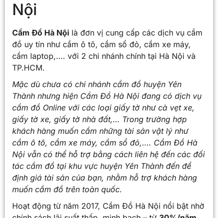
Nội
Cầm Đồ Hà Nội
là đơn vị cung cấp các dịch vụ cầm
đồ uy tín như cầm ô tô, cầm sổ đỏ, cầm xe máy,
cầm laptop,…. với 2 chi nhánh chính tại Hà Nội và
TP.HCM.
Mặc dù chưa có chi nhánh
cầm đồ huyện Yên
Thành
nhưng hiện Cầm Đồ Hà Nội đang có dịch vụ
cầm đồ Online với các loại giấy tờ như cà vẹt xe,
giấy tờ xe, giấy tờ nhà đất,… Trong trường hợp
khách hàng muốn cầm những tài sản vật lý như
cầm ô tô, cầm xe máy, cầm sổ đỏ,…. Cầm Đồ Hà
Nội vẫn có thể hỗ trợ bằng cách liên hệ đến các đối
tác cầm đồ tại khu vực
huyện Yên Thành
đến để
định giá tài sản của bạn, nhằm hỗ trợ khách hàng
muốn cầm đồ trên toàn quốc.
Hoạt động từ năm 2017, Cầm Đồ Hà Nội nổi bật nhờ
chính sách lãi suất thấp, minh bạch – từ
30%/năm