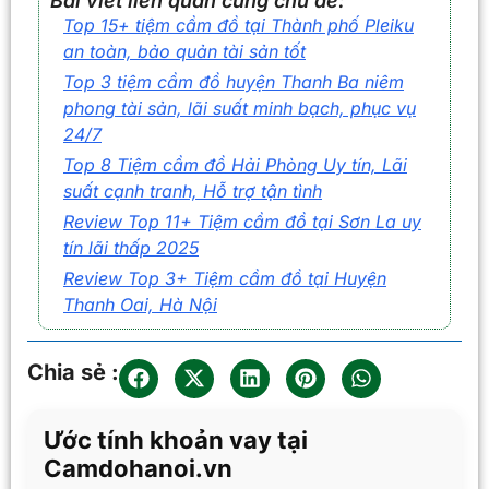
Bài viết liên quan cùng chủ đề:
Top 15+ tiệm cầm đồ tại Thành phố Pleiku
an toàn, bảo quản tài sản tốt
Top 3 tiệm cầm đồ huyện Thanh Ba niêm
phong tài sản, lãi suất minh bạch, phục vụ
24/7
Top 8 Tiệm cầm đồ Hải Phòng Uy tín, Lãi
suất cạnh tranh, Hỗ trợ tận tình
Review Top 11+ Tiệm cầm đồ tại Sơn La uy
tín lãi thấp 2025
Review Top 3+ Tiệm cầm đồ tại Huyện
Thanh Oai, Hà Nội
Chia sẻ :
Ước tính khoản vay tại
Camdohanoi.vn